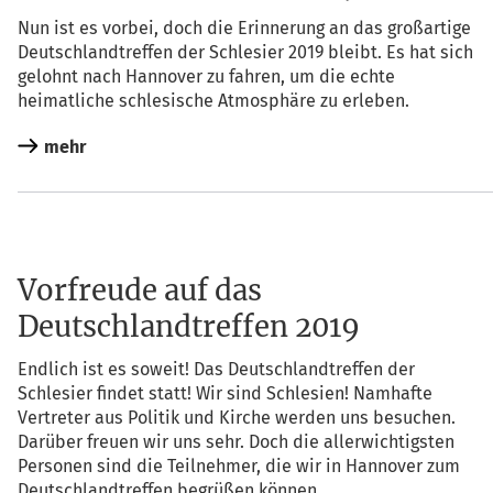
Nun ist es vor­bei, doch die Erin­ne­rung an das groß­ar­ti­ge
Deutsch­land­tref­fen der Schle­si­er 2019 bleibt. Es hat sich
gelohnt nach Han­no­ver zu fah­ren, um die ech­te
hei­mat­li­che schle­si­sche Atmo­sphä­re zu erleben.
mehr
Vorfreude auf das
Deutschlandtreffen 2019
End­lich ist es soweit! Das Deutsch­land­tref­fen der
Schle­si­er fin­det statt! Wir sind Schle­si­en! Nam­haf­te
Ver­tre­ter aus Poli­tik und Kir­che wer­den uns besu­chen.
Dar­über freu­en wir uns sehr. Doch die aller­wich­tigs­ten
Per­so­nen sind die Teil­neh­mer, die wir in Han­no­ver zum
Deutsch­land­tref­fen begrü­ßen können.