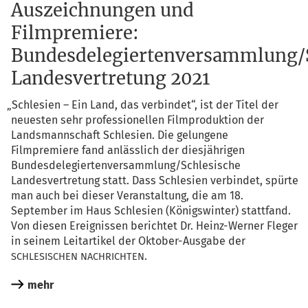
Auszeichnungen und
Filmpremiere:
Bundesdelegiertenversammlung/S
Landesvertretung 2021
„
Schle­si­en – Ein Land, das ver­bin­det“, ist der Titel der
neu­es­ten sehr pro­fes­sio­nel­len Film­pro­duk­ti­on der
Lands­mann­schaft Schle­si­en. Die gelun­ge­ne
Film­pre­mie­re fand anläss­lich der dies­jäh­ri­gen
Bundesdelegiertenversammlung/Schlesische
Lan­des­ver­tre­tung statt. Dass Schle­si­en ver­bin­det, spür­te
man auch bei die­ser Ver­an­stal­tung, die am 18.
Sep­tem­ber im Haus Schle­si­en (Königs­win­ter) statt­fand.
Von die­sen Ereig­nis­sen berich­tet Dr. Heinz-Wer­ner Fle­ger
in sei­nem Leit­ar­ti­kel der Okto­ber-Aus­ga­be der
.
SCHLESISCHEN
NACHRICHTEN
mehr