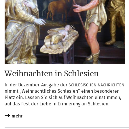
Weihnachten in Schlesien
In der Dezem­ber-Aus­ga­be der
SCHLESISCHEN
NACHRICHTEN
nimmt „Weih­nacht­li­ches Schle­si­en“ einen beson­de­ren
Platz ein. Las­sen Sie sich auf Weih­nach­ten ein­stim­men,
auf das Fest der Lie­be in Erin­ne­rung an Schlesien.
mehr