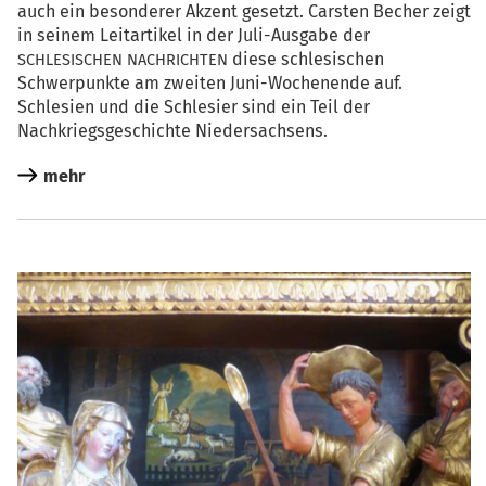
auch ein beson­de­rer Akzent gesetzt. Cars­ten Becher zeigt
in sei­nem Leit­ar­ti­kel in der Juli-Aus­ga­be der
die­se schle­si­schen
SCHLESISCHEN
NACHRICHTEN
Schwer­punk­te am zwei­ten Juni-Wochen­en­de auf.
Schle­si­en und die Schle­si­er sind ein Teil der
Nach­kriegs­ge­schich­te Niedersachsens.
mehr