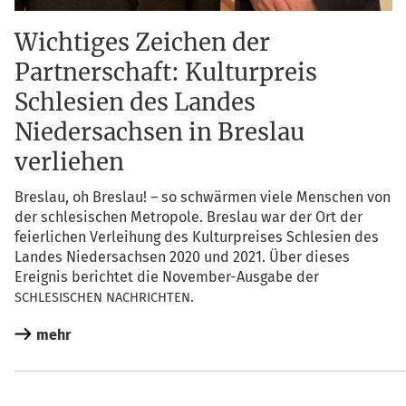
Wichtiges Zeichen der
Partnerschaft: Kulturpreis
Schlesien des Landes
Niedersachsen in Breslau
verliehen
Bres­lau, oh Bres­lau! – so schwär­men vie­le Men­schen von
der schle­si­schen Metro­po­le. Bres­lau war der Ort der
fei­er­li­chen Ver­lei­hung des Kul­tur­prei­ses Schle­si­en des
Lan­des Nie­der­sach­sen 2020 und 2021. Über die­ses
Ereig­nis berich­tet die Novem­ber-Aus­ga­be der
.
SCHLESISCHEN
NACHRICHTEN
mehr