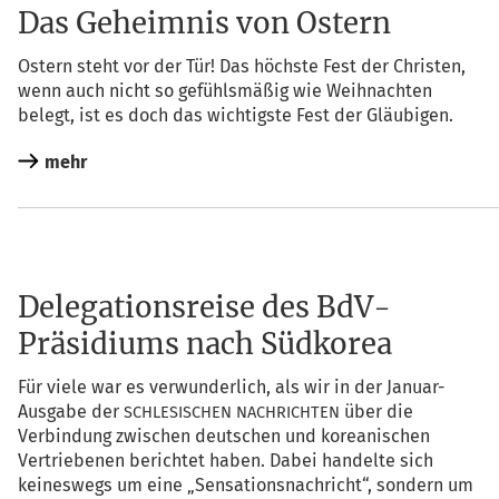
Das Geheimnis von Ostern
Ostern steht vor der Tür! Das höchs­te Fest der Chris­ten,
wenn auch nicht so gefühls­mä­ßig wie Weih­nach­ten
belegt, ist es doch das wich­tigs­te Fest der Gläubigen.
mehr
Delegationsreise des BdV-
Präsidiums nach Südkorea
Für vie­le war es ver­wun­der­lich, als wir in der Janu­ar-
Aus­ga­be der
über die
SCHLESISCHEN
NACHRICHTEN
Ver­bin­dung zwi­schen deut­schen und korea­ni­schen
Ver­trie­be­nen berich­tet haben. Dabei han­del­te sich
kei­nes­wegs um eine „Sen­sa­ti­ons­nach­richt“, son­dern um