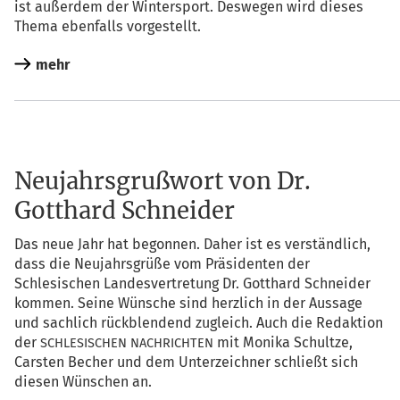
ist außer­dem der Win­ter­sport. Des­we­gen wird die­ses
The­ma eben­falls vorgestellt.
mehr
Neujahrsgrußwort von Dr.
Gotthard Schneider
Das neue Jahr hat begon­nen. Daher ist es ver­ständ­lich,
dass die Neu­jahrs­grü­ße vom Prä­si­den­ten der
Schle­si­schen Lan­des­ver­tre­tung Dr. Gott­hard Schnei­der
kom­men. Sei­ne Wün­sche sind herz­lich in der Aus­sa­ge
und sach­lich rück­blen­dend zugleich. Auch die Redak­ti­on
der
mit Moni­ka Schult­ze,
SCHLESISCHEN
NACHRICHTEN
Cars­ten Becher und dem Unter­zeich­ner schließt sich
die­sen Wün­schen an.