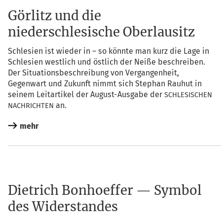
Görlitz und die
niederschlesische Oberlausitz
Schle­si­en ist wie­der in – so könn­te man kurz die Lage in
Schle­si­en west­lich und öst­lich der Nei­ße beschrei­ben.
Der Situa­ti­ons­be­schrei­bung von Ver­gan­gen­heit,
Gegen­wart und Zukunft nimmt sich Ste­phan Rau­hut in
sei­nem Leit­ar­ti­kel der August-Aus­ga­be der
SCHLESISCHEN
an.
NACHRICHTEN
mehr
Dietrich Bonhoeffer — Symbol
des Widerstandes