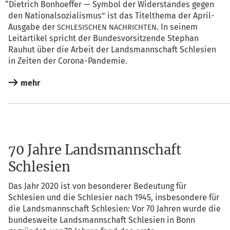
“
Diet­rich Bon­hoef­fer — Sym­bol der Wider­stan­des gegen
den Natio­nal­so­zia­lis­mus” ist das Titel­the­ma der April-
Aus­ga­be der
. In sei­nem
SCHLESISCHEN
NACHRICHTEN
Leit­ar­ti­kel spricht der Bun­des­vor­sit­zen­de Ste­phan
Rau­hut über die Arbeit der Lands­mann­schaft Schle­si­en
in Zei­ten der Corona-Pandemie.
mehr
70 Jahre Landsmannschaft
Schlesien
Das Jahr 2020 ist von beson­de­rer Bedeu­tung für
Schle­si­en und die Schle­si­er nach 1945, ins­be­son­de­re für
die Lands­mann­schaft Schle­si­en: Vor 70 Jah­ren wur­de die
bun­des­wei­te Lands­mann­schaft Schle­si­en in Bonn