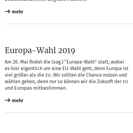
mehr
Europa-Wahl 2019
Am 26. Mai fin­det die (sog.) “Euro­pa-Wahl” statt, wobei
es hier eigent­lich um eine EU-Wahl geht, denn Euro­pa ist
viel grö­ßer als die
. Wir soll­ten die Chan­ce nut­zen und
EU
wäh­len gehen, denn nur so kön­nen wir die Zukunft der
EU
und Euro­pas mitbestimmen.
mehr