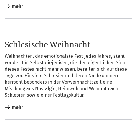
mehr
Schlesische Weihnacht
Weih­nach­ten, das emo­tio­nals­te Fest jedes Jah­res, steht
vor der Tür. Selbst die­je­ni­gen, die den eigent­li­chen Sinn
die­ses Fes­tes nicht mehr wis­sen, berei­ten sich auf die­se
Tage vor. Für vie­le Schle­si­er und deren Nach­kom­men
herrscht beson­ders in der Vor­weih­nachts­zeit eine
Mischung aus Nost­al­gie, Heim­weh und Weh­mut nach
Schle­si­en sowie einer Festtagskultur.
mehr