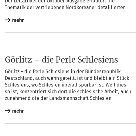
Der Leit­ar­ti­kel der Okto­ber-Aus­ga­be erläu­tert die
The­ma­tik der ver­trie­be­nen Nord­ko­rea­ner detaillierter.
mehr
Görlitz – die Perle Schlesiens
Gör­litz – die Per­le Schle­si­ens in der Bun­des­re­pu­blik
Deutsch­land, auch wenn geteilt, ist und bleibt ein Stück
Schle­si­ens, wo Schle­si­en über­all spür­bar ist. Weil dies
so ist, kon­zen­triert sich dort die schle­si­sche Arbeit, auch
zuneh­mend die der Lands­mann­schaft Schlesien.
mehr