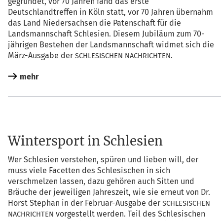
gegrün­det, vor 70 Jah­ren fand das ers­te
Deutsch­land­tref­fen in Köln statt, vor 70 Jah­ren über­nahm
das Land Nie­der­sach­sen die Paten­schaft für die
Lands­mann­schaft Schle­si­en. Die­sem Jubi­lä­um zum 70-
jäh­ri­gen Bestehen der Lands­mann­schaft wid­met sich die
März-Aus­ga­be der
.
SCHLESISCHEN
NACHRICHTEN
mehr
Wintersport in Schlesien
Wer Schle­si­en ver­ste­hen, spü­ren und lie­ben will, der
muss vie­le Facet­ten des Schle­si­schen in sich
ver­schmel­zen las­sen, dazu gehö­ren auch Sit­ten und
Bräu­che der jewei­li­gen Jah­res­zeit, wie sie erneut von Dr.
Horst Ste­phan in der Febru­ar-Aus­ga­be der
SCHLESISCHEN
vor­ge­stellt wer­den. Teil des Schle­si­schen
NACHRICHTEN