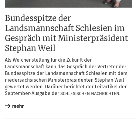
Bundesspitze der
Landsmannschaft Schlesien im
Gespräch mit Ministerpräsident
Stephan Weil
Als Wei­chen­stel­lung für die Zukunft der
Lands­mann­schaft kann das Gespräch der Ver­tre­ter der
Bun­des­spit­ze der Lands­mann­schaft Schle­si­en mit dem
nie­der­säch­si­schen Minis­ter­prä­si­den­ten Ste­phan Weil
gewer­tet wer­den. Dar­über berich­tet der Leit­ar­ti­kel der
Sep­tem­ber-Aus­ga­be der
.
SCHLESISCHEN
NACHRICHTEN
mehr