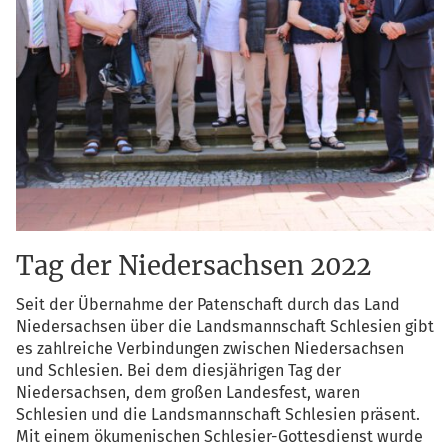
Tag der Niedersachsen 2022
Seit der Über­nah­me der Paten­schaft durch das Land
Nie­der­sach­sen über die Lands­mann­schaft Schle­si­en gibt
es zahl­rei­che Ver­bin­dun­gen zwi­schen Nie­der­sach­sen
und Schle­si­en. Bei dem dies­jäh­ri­gen Tag der
Nie­der­sach­sen, dem gro­ßen Lan­des­fest, waren
Schle­si­en und die Lands­mann­schaft Schle­si­en prä­sent.
Mit einem öku­me­ni­schen Schle­si­er-Got­tes­dienst wur­de