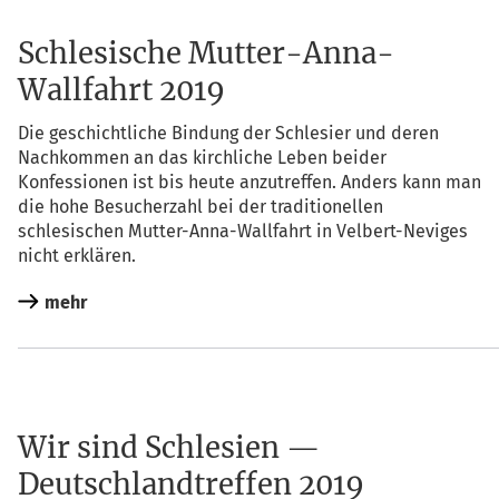
Schlesische Mutter-Anna-
Wallfahrt 2019
Die geschicht­li­che Bin­dung der Schle­si­er und deren
Nach­kom­men an das kirch­li­che Leben bei­der
Kon­fes­sio­nen ist bis heu­te anzu­tref­fen. Anders kann man
die hohe Besu­cher­zahl bei der tra­di­tio­nel­len
schle­si­schen Mut­ter-Anna-Wall­fahrt in Vel­bert-Nevi­ges
nicht erklären.
mehr
Wir sind Schlesien —
Deutschlandtreffen 2019