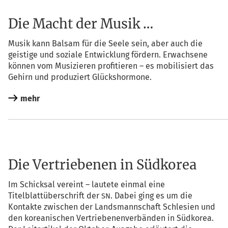
Die Macht der Musik …
Musik kann Bal­sam für die See­le sein, aber auch die
geis­ti­ge und sozia­le Ent­wick­lung för­dern. Erwach­se­ne
kön­nen vom Musi­zie­ren pro­fi­tie­ren – es mobi­li­siert das
Gehirn und pro­du­ziert Glückshormone.
mehr
Die Vertriebenen in Südkorea
Im Schick­sal ver­eint – lau­te­te ein­mal eine
Titel­blatt­über­schrift der
. Dabei ging es um die
SN
Kon­tak­te zwi­schen der Lands­mann­schaft Schle­si­en und
den korea­ni­schen Ver­trie­be­nen­ver­bän­den in Süd­ko­rea.