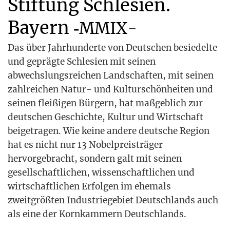
Stiftung Schlesien.
Bayern ‑
MMIX-
Das über Jahr­hun­der­te von Deut­schen besie­del­te
und gepräg­te Schle­si­en mit sei­nen
abwechs­lungs­rei­chen Land­schaf­ten, mit sei­nen
zahl­rei­chen Natur- und Kul­tur­schön­hei­ten und
sei­nen flei­ßi­gen Bür­gern, hat maß­geb­lich zur
deut­schen Geschich­te, Kul­tur und Wirt­schaft
bei­getra­gen. Wie kei­ne ande­re deut­sche Regi­on
hat es nicht nur 13 Nobel­preis­trä­ger
her­vor­ge­bracht, son­dern galt mit sei­nen
gesell­schaft­li­chen, wis­sen­schaft­li­chen und
wirt­schaft­li­chen Erfol­gen im ehe­mals
zweit­größ­ten Indus­trie­ge­biet Deutsch­lands auch
als eine der Korn­kam­mern Deutschlands.