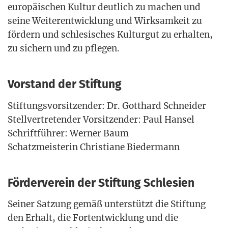
euro­päi­schen Kul­tur deut­lich zu machen und
sei­ne Wei­ter­ent­wick­lung und Wirk­sam­keit zu
för­dern und schle­si­sches Kul­tur­gut zu erhal­ten,
zu sichern und zu pflegen.
Vorstand der Stiftung
Stif­tungs­vor­sit­zen­der: Dr. Gott­hard Schnei­der
Stell­ver­tre­ten­der Vor­sit­zen­der: Paul Han­sel
Schrift­füh­rer: Wer­ner Baum
Schatz­meis­te­rin Chris­tia­ne Biedermann
Förderverein der Stiftung Schlesien
Sei­ner Sat­zung gemäß unter­stützt die Stif­tung
den Erhalt, die Fort­ent­wick­lung und die