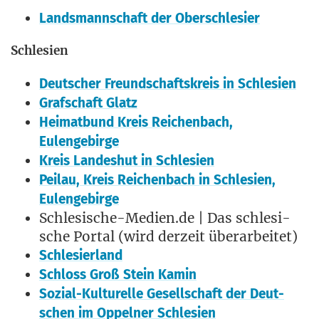
Lands­mann­schaft der Oberschlesier
Schle­si­en
Deut­scher Freund­schafts­kreis in Schlesien
Graf­schaft Glatz
Hei­mat­bund Kreis Rei­chen­bach,
Eulengebirge
Kreis Lan­des­hut in Schlesien
Peil­au, Kreis Rei­chen­bach in Schle­si­en,
Eulengebirge
Schlesische-Medien.de | Das schle­si­
sche Por­tal (wird der­zeit überarbeitet)
Schle­si­er­land
Schloss Groß Stein Kamin
Sozi­al-Kul­tu­rel­le Gesell­schaft der Deut­
schen im Oppel­ner Schlesien