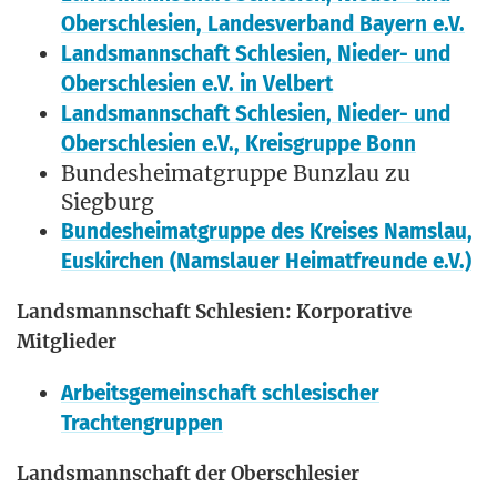
Ober­schle­si­en, Lan­des­ver­band Bay­ern e.V.
Lands­mann­schaft Schle­si­en, Nie­der- und
Ober­schle­si­en e.V. in Velbert
Lands­mann­schaft Schle­si­en, Nie­der- und
Ober­schle­si­en e.V., Kreis­grup­pe Bonn
Bun­des­hei­mat­grup­pe Bunz­lau zu
Siegburg
Bun­des­hei­mat­grup­pe des Krei­ses Nams­lau,
Eus­kir­chen (Nams­lau­er Hei­mat­freun­de e.V.)
Lands­mann­schaft Schle­si­en: Kor­po­ra­ti­ve
Mitglieder
Arbeits­ge­mein­schaft schle­si­scher
Trachtengruppen
Lands­mann­schaft der Oberschlesier