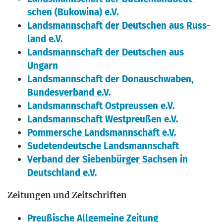
schen (Buko­wi­na) e.V.
Lands­mann­schaft der Deut­schen aus Russ­
land e.V.
Lands­mann­schaft der Deut­schen aus
Ungarn
Lands­mann­schaft der Donau­schwa­ben,
Bun­des­ver­band e.V.
Lands­mann­schaft Ost­preus­sen e.V.
Lands­mann­schaft West­preu­ßen e.V.
Pom­mer­sche Lands­mann­schaft e.V.
Sude­ten­deut­sche Landsmannschaft
Ver­band der Sie­ben­bür­ger Sach­sen in
Deutsch­land e.V.
Zei­tun­gen und Zeitschriften
Preu­ßi­sche All­ge­mei­ne Zeitung