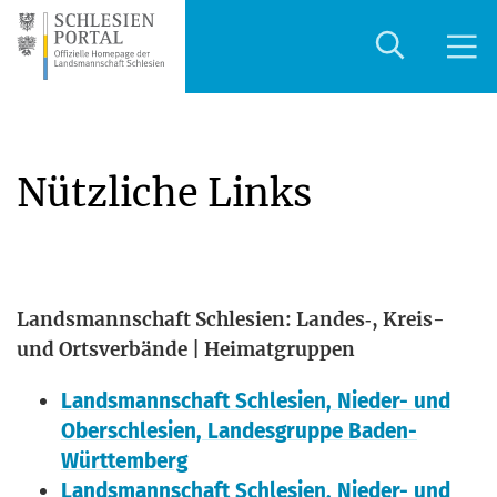
Nützliche Links
Lands­mann­schaft Schle­si­en: Landes‑, Kreis-
und Orts­ver­bän­de | Heimatgruppen
Lands­mann­schaft Schle­si­en, Nie­der- und
Ober­schle­si­en, Lan­des­grup­pe Baden-
Württemberg
Lands­mann­schaft Schle­si­en, Nie­der- und