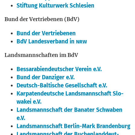
Stif­tung Kul­tur­werk Schlesien
Bund der Ver­trie­be­nen (BdV)
Bund der Vertriebenen
BdV Lan­des­ver­band in
NRW
Lands­mann­schaf­ten im BdV
Bes­sa­ra­bi­en­deut­scher Ver­ein e.V.
Bund der Dan­zi­ger e.V.
Deutsch-Bal­ti­sche Gesell­schaft e.V.
Kar­pa­ten­deut­sche Lands­mann­schaft Slo­
wa­kei e.V.
Lands­mann­schaft der Bana­ter Schwa­ben
e.V.
Lands­mann­schaft Ber­lin-Mark Brandenburg
Lands­mann­schaft der Buchen­land­deut­