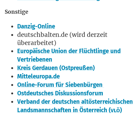
Sons­ti­ge
Dan­zig-Online
deutschbalten.de (wird der­zeit
überarbeitet)
Euro­päi­sche Uni­on der Flücht­lin­ge und
Vertriebenen
Kreis Ger­dau­en (Ost­preu­ßen)
Mitteleuropa.de
Online-Forum für Siebenbürgen
Ost­deut­sches Diskussionsforum
Ver­band der deut­schen alt­ös­ter­rei­chi­schen
Lands­mann­schaf­ten in Öster­reich (
)
VLÖ