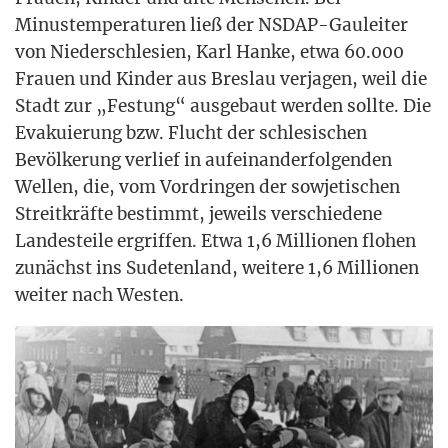
Minus­tem­pe­ra­tu­ren ließ der NSDAP-Gau­lei­ter
von Nie­der­schle­si­en, Karl Han­ke, etwa 60.000
Frau­en und Kin­der aus Bres­lau ver­ja­gen, weil die
Stadt zur „Fes­tung“ aus­ge­baut wer­den soll­te. Die
Eva­ku­ie­rung bzw. Flucht der schle­si­schen
Bevöl­ke­rung ver­lief in auf­ein­an­der­fol­gen­den
Wel­len, die, vom Vor­drin­gen der sowje­ti­schen
Streit­kräf­te bestimmt, jeweils ver­schie­de­ne
Lan­des­tei­le ergrif­fen. Etwa 1,6 Mil­lio­nen flo­hen
zunächst ins Sude­ten­land, wei­te­re 1,6 Mil­lio­nen
wei­ter nach Westen.