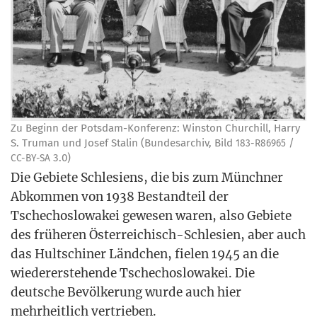
Zu Beginn der Pots­dam-Kon­fe­renz: Win­s­ton Chur­chill, Har­ry
S. Tru­man und Josef Sta­lin (Bun­des­ar­chiv, Bild
/
183-R86965
3.0)
CC-BY-SA
Die Gebie­te Schle­si­ens, die bis zum Münch­ner
Abkom­men von 1938 Bestand­teil der
Tsche­cho­slo­wa­kei gewe­sen waren, also Gebie­te
des frü­he­ren Öster­rei­chisch-Schle­si­en, aber auch
das Hults­chi­ner Länd­chen, fie­len 1945 an die
wie­der­erste­hen­de Tsche­cho­slo­wa­kei. Die
deut­sche Bevöl­ke­rung wur­de auch hier
mehr­heit­lich vertrieben.