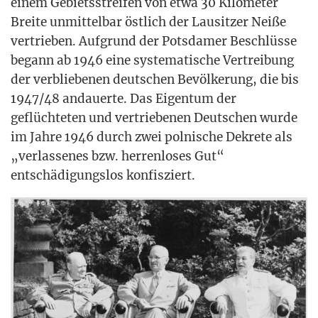
einem Gebiets­strei­fen von etwa 30 Kilo­me­ter
Brei­te unmit­tel­bar öst­lich der Lau­sit­zer Nei­ße
ver­trie­ben. Auf­grund der Pots­da­mer Beschlüs­se
begann ab 1946 eine sys­te­ma­ti­sche Ver­trei­bung
der ver­blie­be­nen deut­schen Bevöl­ke­rung, die bis
1947/48 andau­er­te. Das Eigen­tum der
geflüch­te­ten und ver­trie­be­nen Deut­schen wur­de
im Jah­re 1946 durch zwei pol­ni­sche Dekre­te als
„ver­las­se­nes bzw. her­ren­lo­ses Gut“
ent­schä­di­gungs­los konfisziert.