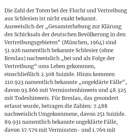
Die Zahl der Toten bei der Flucht und Ver­trei­bung
aus Schle­si­en ist nicht exakt bekannt.
Aus­weis­lich der „Gesamt­erhe­bung zur Klä­rung
des Schick­sals der deut­schen Bevöl­ke­rung in den
Ver­trei­bungs­ge­bie­ten“ (Mün­chen, 1964) sind
51.926 nament­lich bekann­te Schle­si­er (ohne
Bres­lau) nach­weis­lich „bei und als Fol­ge der
Ver­trei­bung“ ums Leben gekom­men,
ein­schließ­lich 2.308 Sui­zi­de. Hin­zu kom­men
210.923 nament­lich bekann­te „unge­klär­te Fäl­le“,
davon 93.866 mit Ver­miss­ten­hin­weis und 48.325
mit Todes­hin­weis. Für Bres­lau, das geson­dert
erfasst wur­de, betra­gen die Zah­len: 7.488
nach­weis­lich Umge­kom­me­ne, davon 251 Sui­zi­de.
89.931 nament­lich bekann­te unge­klär­te Fäl­le,
davon 37.579 mit Ver­miss­ten- und 1.769 mit