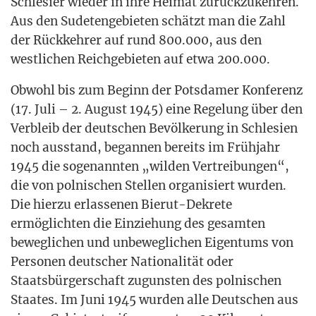
Schle­si­er wie­der in ihre Hei­mat zurück­zu­keh­ren.
Aus den Sude­ten­ge­bie­ten schätzt man die Zahl
der Rück­keh­rer auf rund 800.000, aus den
west­li­chen Reich­ge­bie­ten auf etwa 200.000.
Obwohl bis zum Beginn der Pots­da­mer Kon­fe­renz
(17. Juli – 2. August 1945) eine Rege­lung über den
Ver­bleib der deut­schen Bevöl­ke­rung in Schle­si­en
noch aus­stand, began­nen bereits im Früh­jahr
1945 die soge­nann­ten „wil­den Ver­trei­bun­gen“,
die von pol­ni­schen Stel­len orga­ni­siert wur­den.
Die hier­zu erlas­se­nen Bier­ut-Dekre­te
ermög­lich­ten die Ein­zie­hung des gesam­ten
beweg­li­chen und unbe­weg­li­chen Eigen­tums von
Per­so­nen deut­scher Natio­na­li­tät oder
Staats­bür­ger­schaft zuguns­ten des pol­ni­schen
Staa­tes. Im Juni 1945 wur­den alle Deut­schen aus