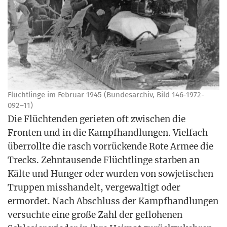
Flücht­lin­ge im Febru­ar 1945 (Bun­des­ar­chiv, Bild 146‑1972-
092–11)
Die Flüch­ten­den gerie­ten oft zwi­schen die
Fron­ten und in die Kampf­hand­lun­gen. Viel­fach
über­roll­te die rasch vor­rü­cken­de Rote Armee die
Trecks. Zehn­tau­sen­de Flücht­lin­ge star­ben an
Käl­te und Hun­ger oder wur­den von sowje­ti­schen
Trup­pen miss­han­delt, ver­ge­wal­tigt oder
ermor­det. Nach Abschluss der Kampf­hand­lun­gen
ver­such­te eine gro­ße Zahl der geflo­he­nen