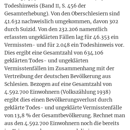
Todes­hin­weis (Band
, S. 456 der
II
Gesamt­erhe­bung). Von den Ober­schle­si­ern sind
41.632 nach­weis­lich umge­kom­men, davon 302
durch Sui­zid. Von den 232.206 nament­lich
erfass­ten unge­klär­ten Fäl­len lag für 46.353 ein
Ver­miss­ten- und für 2.048 ein Todes­hin­weis vor.
Dies ergibt eine Gesamt­zahl von 634.106
geklär­ten Todes- und unge­klär­ten
Ver­miss­ten­fäl­len im Zusam­men­hang mit der
Ver­trei­bung der deut­schen Bevöl­ke­rung aus
Schle­si­en. Bezo­gen auf eine Gesamt­zahl von
4.592.700 Ein­woh­nern (Volks­zäh­lung 1938)
ergibt dies einen Bevöl­ke­rungs­ver­lust durch
geklär­te Todes- und unge­klär­te Ver­miss­ten­fäl­le
von 13,8 % der Gesamt­be­völ­ke­rung. Rech­net man
aus den 4.592.700 Ein­woh­nern noch die bereits