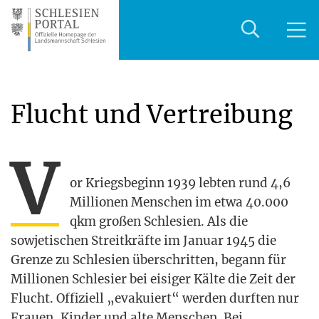
Flucht und Vertreibung
V
or Kriegs­be­ginn 1939 leb­ten rund 4,6
Mil­lio­nen Men­schen im etwa 40.000
qkm gro­ßen Schle­si­en. Als die
sowje­ti­schen Streit­kräf­te im Janu­ar 1945 die
Gren­ze zu Schle­si­en über­schrit­ten, begann für
Mil­lio­nen Schle­si­er bei eisi­ger Käl­te die Zeit der
Flucht. Offi­zi­ell „eva­ku­iert“ wer­den durf­ten nur
Frau­en, Kin­der und alte Men­schen. Bei