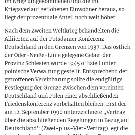
im Krieg umge­kom­me­nen und die im
Kriegs­ver­lauf geflo­he­nen Ein­woh­ner her­aus, so
liegt der pro­zen­tua­le Anteil noch weit höher.
Nach dem Zwei­ten Welt­krieg behan­del­ten die
Alli­ier­ten auf der Pots­da­mer Kon­fe­renz
Deutsch­land in den Gren­zen von 1937. Das öst­lich
der Oder-Nei­ße-Linie gele­ge­ne Gebiet der
Pro­vinz Schle­si­en wur­de 1945 offi­zi­ell unter
pol­ni­sche Ver­wal­tung gestellt. Ent­spre­chend der
getrof­fe­nen Ver­ein­ba­rung soll­te die end­gül­ti­ge
Fest­le­gung der Gren­ze zwi­schen dem ver­ein­ten
Deutsch­land und Polen einer abschlie­ßen­den
Frie­dens­kon­fe­renz vor­be­hal­ten blei­ben. Erst der
am 12. Sep­tem­ber 1990 unter­zeich­ne­te „Ver­trag
über die abschlie­ßen­den Rege­lun­gen in Bezug auf
Deutsch­land“ (Zwei-plus-Vier-Ver­trag) legt die