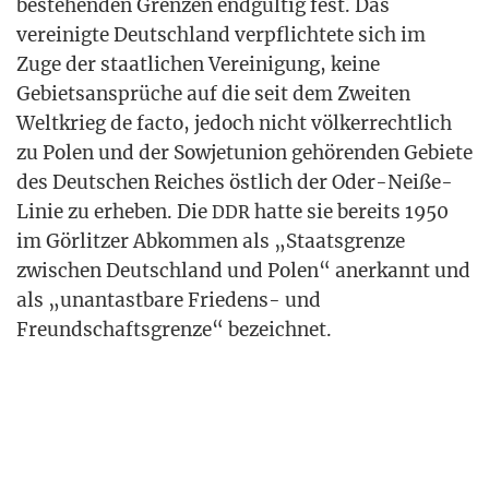
bestehen­den Gren­zen end­gül­tig fest. Das
ver­ei­nig­te Deutsch­land ver­pflich­te­te sich im
Zuge der staat­li­chen Ver­ei­ni­gung, kei­ne
Gebiets­an­sprü­che auf die seit dem Zwei­ten
Welt­krieg de fac­to, jedoch nicht völ­ker­recht­lich
zu Polen und der Sowjet­uni­on gehö­ren­den Gebie­te
des Deut­schen Rei­ches öst­lich der Oder-Nei­ße-
Linie zu erhe­ben. Die
hat­te sie bereits 1950
DDR
im Gör­lit­zer Abkom­men als „Staats­gren­ze
zwi­schen Deutsch­land und Polen“ aner­kannt und
als „unan­tast­ba­re Frie­dens- und
Freund­schafts­gren­ze“ bezeichnet.