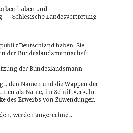
rwor­ben haben und
 — Schle­si­sche Lan­des­ver­tre­tung
e­pu­blik Deutsch­land haben. Sie
 in der Bun­des­lands­mann­schaft
Sat­zung der Bun­des­lands­mann­
­tigt, den Namen und die Wap­pen der
a­men als Name, im Schrift­ver­kehr
cke des Erwerbs von Zuwen­dun­gen
ur­den, wer­den angerechnet.