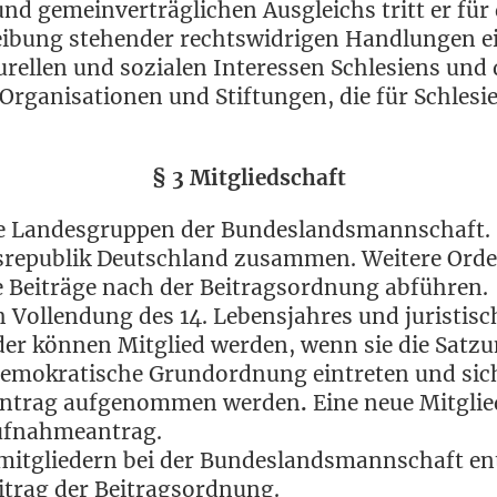
nd gemein­ver­träg­li­chen Aus­gleichs tritt er für
bung ste­hen­der rechts­wid­ri­gen Hand­lun­gen e
tu­rel­len und sozia­len Inter­es­sen Schle­si­ens und
 Orga­ni­sa­tio­nen und Stif­tun­gen, die für Schle­
§ 3 Mitgliedschaft
 Lan­des­grup­pen der Bun­des­lands­mann­schaft. 
e­pu­blik Deutsch­land zusam­men. Wei­te­re Ordent
­ne Bei­trä­ge nach der Bei­trags­ord­nung abführen.
h Voll­endung des 14. Lebens­jah­res und juris­ti­sc
der kön­nen Mit­glied wer­den, wenn sie die Sat­z
, demo­kra­ti­sche Grund­ord­nung ein­tre­ten und sic
ntrag auf­ge­nom­men wer­den
.
Eine neue Mit­glie
 Aufnahmeantrag.
mit­glie­dern bei der Bun­des­lands­mann­schaft ent
ei­trag der Beitragsordnung.