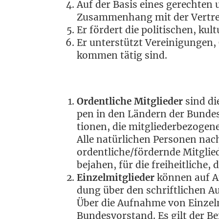
Auf der Basis eines gerech­ten u
Zusam­men­hang mit der Ver­trei­
Er för­dert die poli­ti­schen, kul­
Er unter­stützt Ver­ei­ni­gun­gen,
kom­men tätig sind.
Ordent­li­che Mit­glie­der
sind die
pen in den Län­dern der Bun­des­r
tio­nen, die mit­glie­der­be­zo­ge
Alle natür­li­chen Per­so­nen nac
ordentliche/fördernde Mit­glie­
beja­hen, für die frei­heit­li­che
Ein­zel­mit­glie­der
kön­nen auf A
dung über den schrift­li­chen
Über die Auf­nah­me von Ein­zel­
Bun­des­vor­stand. Es gilt der B