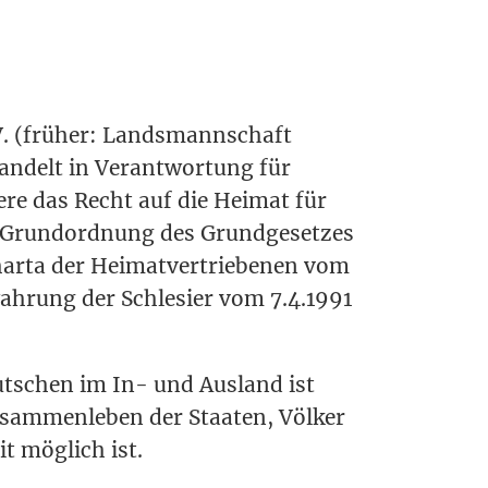
V. (frü­her: Lands­mann­schaft
an­delt in Ver­ant­wor­tung für
de­re das Recht auf die Hei­mat für
n Grund­ord­nung des Grund­ge­set­zes
ar­ta der Hei­mat­ver­trie­be­nen vom
ah­rung der Schle­si­er vom 7.4.1991
ut­schen im In- und Aus­land ist
usam­men­le­ben der Staa­ten, Völ­ker
 mög­lich ist.