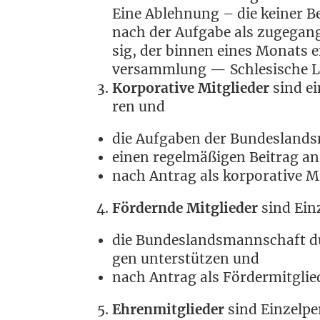
Eine Ableh­nung – die kei­ner Beg
nach der Auf­ga­be als zuge­gan­
sig, der bin­nen eines Monats ein
ver­samm­lung — Schle­si­sche L
Kor­po­ra­ti­ve Mit­glie­der
sind ein
ren und
die Auf­ga­ben der Bun­des­land
einen regel­mä­ßi­gen Bei­trag a
nach Antrag als kor­po­ra­ti­ve 
För­dern­de Mit­glie­der
sind Ein­z
die Bun­des­lands­mann­schaft du
gen unter­stüt­zen und
nach Antrag als För­der­mit­gli
Ehren­mit­glie­der
sind Ein­zel­pe