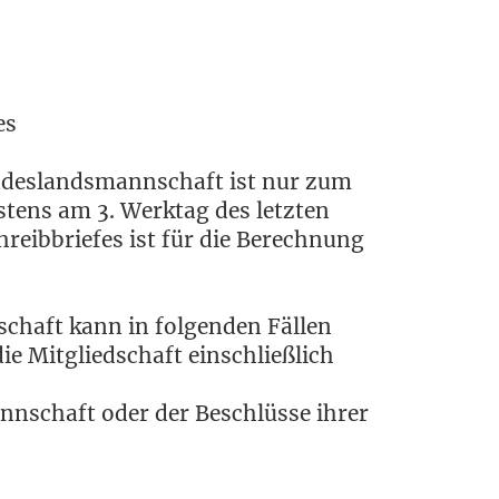
es
un­des­lands­mann­schaft ist nur zum
es­tens am 3. Werk­tag des letz­ten
hreib­brie­fes ist für die Berech­nung
schaft kann in fol­gen­den Fäl­len
e Mit­glied­schaft ein­schließ­lich
ann­schaft oder der Beschlüs­se ihrer