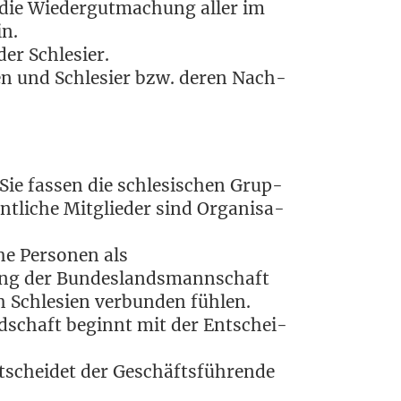
 die Wie­der­gut­ma­chung aller im
in.
 der Schlesier.
si­en und Schle­si­er bzw. deren Nach­
Sie fas­sen die schle­si­schen Grup­
­li­che Mit­glie­der sind Orga­ni­sa­
he Per­so­nen als
ung der Bun­des­lands­mann­schaft
h Schle­si­en ver­bun­den fühlen.
d­schaft beginnt mit der Ent­schei­
­schei­det der Geschäfts­füh­ren­de