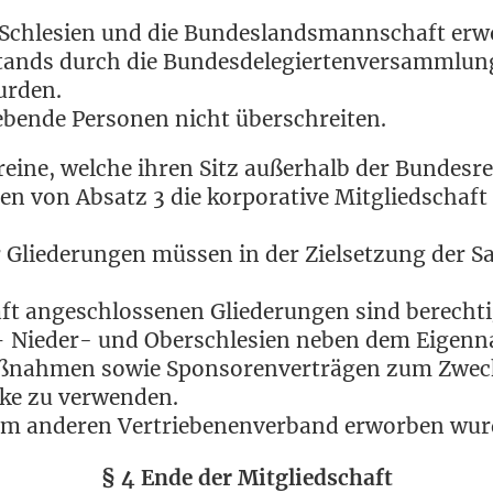
m Schle­si­en und die Bun­des­lands­mann­schaft e
ands durch die Bun­des­de­le­gier­ten­ver­samm­lung
urden.
leben­de Per­so­nen nicht überschreiten.
­ei­ne, wel­che ihren Sitz außer­halb der Bun­des­r
 von Absatz 3 die kor­po­ra­ti­ve Mit­glied­schaft
 Glie­de­run­gen müs­sen in der Ziel­set­zung der 
ft ange­schlos­se­nen Glie­de­run­gen sind berech
 Nie­der- und Ober­schle­si­en neben dem Eigen­n
­nah­men sowie Spon­so­ren­ver­trä­gen zum Zwe­
­cke zu verwenden.
inem ande­ren Ver­trie­be­nen­ver­band erwor­ben w
§ 4
Ende der Mitgliedschaft