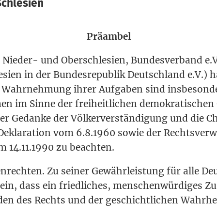
chlesien
Prä­am­bel
Nie­der- und Ober­schle­si­en, Bun­des­ver­band e.
si­en in der Bun­des­re­pu­blik Deutsch­land e.V.) h
der Wahr­neh­mung ihrer Auf­ga­ben sind ins­be­son­
n im Sin­ne der frei­heit­li­chen demo­kra­ti­sche
der Gedan­ke der Völ­ker­ver­stän­di­gung und die Ch
ekla­ra­ti­on vom 6.8.1960 sowie der Rechts­ver­w
om 14.11.1990 zu beachten.
­rech­ten. Zu sei­ner Gewähr­leis­tung für alle De
ein, dass ein fried­li­ches, men­schen­wür­di­ges Z
n des Rechts und der geschicht­li­chen Wahr­heit