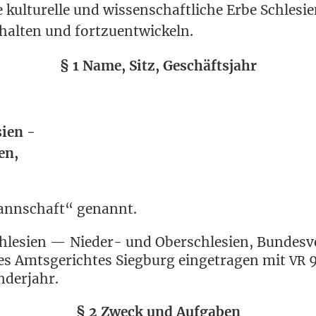
l­tu­rel­le und wis­sen­schaft­li­che Erbe Schle­si­e
erhal­ten und fortzuentwickeln.
§ 1 Name, Sitz, Geschäftsjahr
sien -
en,
mann­schaft“ genannt.
e­si­en — Nie­der- und Ober­schle­si­en, Bun­des­ve
 des Amts­ge­rich­tes Sieg­burg ein­ge­tra­gen mit
9
VR
nderjahr.
§ 2 Zweck und Aufgaben