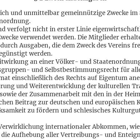
­lich und unmit­tel­bar gemein­nüt­zi­ge Zwe­cke im
benordnung.
d ver­folgt nicht in ers­ter Linie eigen­wirt­schaft­
we­cke ver­wen­det wer­den. Die Mit­glie­der erhal
rf durch Aus­ga­ben, die dem Zweck des Ver­eins f
begüns­tigt werden.
t­wir­kung an einer Völ­ker- und Staa­ten­ord­nung
s­grup­pen- und Selbst­be­stim­mungs­recht für al
­mat ein­schließ­lich des Rechts auf Eigen­tum ane
ung und Wei­ter­ent­wick­lung der kul­tu­rel­len Tra
g sowie der Zusam­men­ar­beit mit den in der Hei­m
­schen Bei­trag zur deut­schen und euro­päi­schen
k­sam­keit zu för­dern und schle­si­sches Kul­tur­g
 Ver­wirk­li­chung inter­na­tio­na­ler Abkom­men, w
ie Auf­he­bung aller Ver­trei­bungs- und Ent­eig­