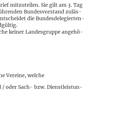
ef mit­zu­tei­len. Sie gilt am 3. Tag
üh­ren­den Bun­des­vor­stand zuläs­
­schei­det die Bun­des­de­le­gier­ten­
dgültig.
el­che kei­ner Lan­des­grup­pe ange­hö­
­ne Ver­ei­ne, welche
d / oder Sach- bzw. Dienst­leis­tun­