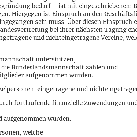
rün­dung bedarf – ist mit ein­ge­schrie­be­nem Bri
gen. Hier­ge­gen ist Ein­spruch an den Geschäfts­f
­ge­gan­gen sein muss. Über die­sen Ein­spruch ent
an­des­ver­tre­tung bei ihrer nächs­ten Tagung en
­ge­tra­ge­ne und nicht­ein­ge­tra­ge­ne Ver­ei­ne, w
s­mann­schaft unterstützen,
n die Bun­des­lands­mann­schaft zah­len und
Mit­glie­der auf­ge­nom­men wurden.
el­per­so­nen, ein­ge­tra­ge­ne und nicht­ein­ge­tra­ge
rch fort­lau­fen­de finan­zi­el­le Zuwen­dun­gen un
ed auf­ge­nom­men wurden.
r­so­nen, welche