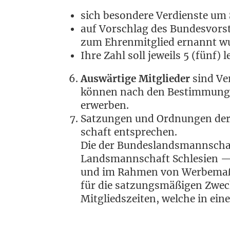
sich beson­de­re Ver­diens­te u
auf Vor­schlag des Bun­des­vor­st
zum Ehren­mit­glied ernannt w
Ihre Zahl soll jeweils 5 (fünf) 
Aus­wär­ti­ge Mit­glie­der
sind Ver
kön­nen nach den Bestim­mun­gen
erwerben.
Sat­zun­gen und Ord­nun­gen der
schaft entsprechen.
Die der Bun­des­lands­mann­scha
Lands­mann­schaft Schle­si­en —
und im Rah­men von Wer­be­maß
für die sat­zungs­mä­ßi­gen Zwe
Mit­glieds­zei­ten, wel­che in e