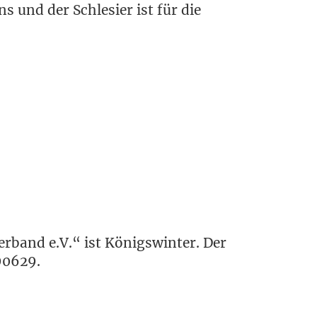
ns und der Schle­si­er ist für die
r­band e.V.“ ist Königs­win­ter. Der
0629.