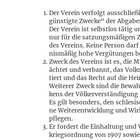
Der Ver­ein ver­folgt aus­schließ
güns­tig­te Zwe­cke“ der Abga
Der Ver­ein ist selbst­los tätig un
nur für die sat­zungs­mä­ßi­gen Z
des Ver­eins. Kei­ne Per­son da
nis­mä­ßig hohe Ver­gü­tun­gen 
Zweck des Ver­eins ist es, die Mi
äch­tet und ver­bannt, das Volk
tiert und das Recht auf die Hei
Wei­te­rer Zweck sind die Bewah­r
kens der Völ­ker­ver­stän­di­gun
Es gilt beson­ders, den schle­si
ne Wei­ter­ent­wick­lung und Wir
pflegen.
Er for­dert die Ein­hal­tung und
kriegs­ord­nung von 1907 sowie d