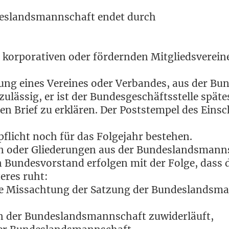
­des­lands­mann­schaft endet durch
, kor­po­ra­ti­ven oder för­dern­den Mitgliedsverein
sung eines Ver­ei­nes oder Ver­ban­des, aus der B
läs­sig, er ist der Bun­des­ge­schäfts­stel­le spä­t
nen Brief zu erklä­ren. Der Post­stem­pel des Ein­sc
­pflicht noch für das Fol­ge­jahr bestehen.
n oder Glie­de­run­gen aus der Bun­des­lands­mann­
un­des­vor­stand erfol­gen mit der Fol­ge, dass di
e­res ruht:
­de Miss­ach­tung der Sat­zung der Bun­des­lands­m
len der Bun­des­lands­mann­schaft zuwiderläuft,