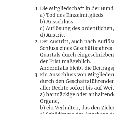
Die Mit­glied­schaft in der Bun
a) Tod des Einzelmitglieds
b) Ausschluss
c) Auf­lö­sung des ordent­li­chen
d) Austritt
Der Aus­tritt, auch nach Auf­lö­
Schluss eines Geschäfts­jah­res zu
Quar­tals durch ein­ge­schrie­be­
der Frist maßgeblich.
Andern­falls bleibt die Bei­trags
Ein Aus­schluss von Mit­glie­der
durch den Geschäfts­füh­ren­den B
aller Rech­te sofort bis auf Wei­t
a) hart­nä­cki­ge oder anhal­ten
Organe,
b) ein Ver­hal­ten, das den Zie­