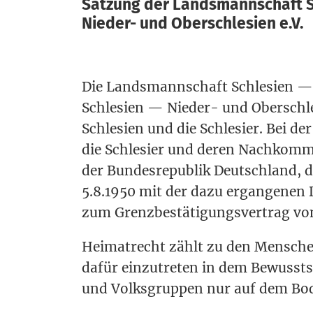
Satzung der Landsmannschaft S
Nieder- und Oberschlesien e.V.
Die Lands­mann­schaft Schle­si­en — 
Schle­si­en — Nie­der- und Ober­schle­
Schle­si­en und die Schle­si­er. Bei 
die Schle­si­er und deren Nach­kom­me
der Bun­des­re­pu­blik Deutsch­land, 
5.8.1950 mit der dazu ergan­ge­nen D
zum Grenz­be­stä­ti­gungs­ver­trag v
Hei­mat­recht zählt zu den Men­schen
dafür ein­zu­tre­ten in dem Bewusst­s
und Volks­grup­pen nur auf dem Bode