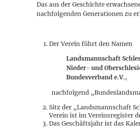
Das aus der Geschich­te erwach­se­ne ku
nach­fol­gen­den Gene­ra­tio­nen zu 
Der Ver­ein führt den Namen
Lands­mann­schaft Schle
Nie­der- und Oberschlesi
Bun­des­ver­band e.V.
,
nach­fol­gend „Bun­des­lands­
Sitz der „Lands­mann­schaft Schl
Ver­ein ist im Ver­eins­re­gis­ter
Das Geschäfts­jahr ist das Kale