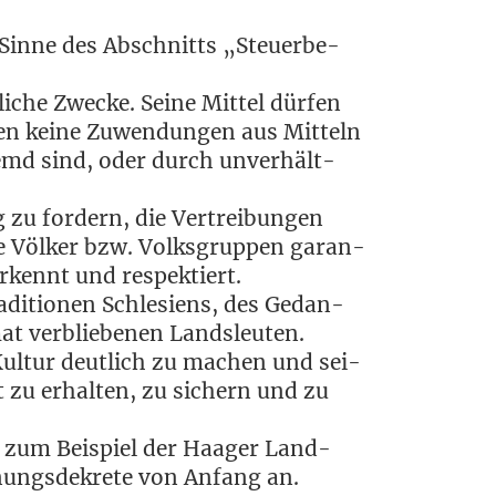
 Sin­ne des Abschnitts „Steu­er­be­
li­che Zwe­cke. Sei­ne Mit­tel dür­fen
­ten kei­ne Zuwen­dun­gen aus Mit­teln
remd sind, oder durch unver­hält­
 zu for­dern, die Ver­trei­bun­gen
le Völ­ker bzw. Volks­grup­pen garan­
r­kennt und respektiert.
­di­tio­nen Schle­si­ens, des Gedan­
at ver­blie­be­nen Landsleuten.
 Kul­tur deut­lich zu machen und sei­
ut zu erhal­ten, zu sichern und zu
ie zum Bei­spiel der Haa­ger Land­
nungs­de­kre­te von Anfang an.