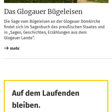
Das Glogauer Bügeleisen
Die Sage vom Bügel­eisen an der Glo­gau­er Dom­kir­che
fin­det sich im Sagen­buch des preu­ßi­schen Staa­tes und
in „Sagen, Geschich­ten, Erzäh­lun­gen aus dem
Glo­gau­er Lande“.
mehr
Auf dem Laufenden
bleiben.