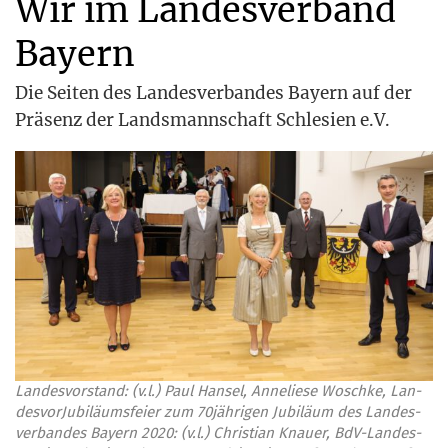
Wir im Landesverband
Bayern
Die Sei­ten des Lan­des­ver­ban­des Bay­ern auf der
Prä­senz der Lands­mann­schaft Schle­si­en e.V.
Lan­des­vor­stand: (v.l.) Paul Han­sel, Anne­lie­se Wosch­ke, Lan­
des­vor­Ju­bi­lä­ums­fei­er zum 70jährigen Jubi­lä­um des Lan­des­
ver­ban­des Bay­ern 2020: (v.l.) Chris­ti­an Knau­er, BdV-Lan­des­