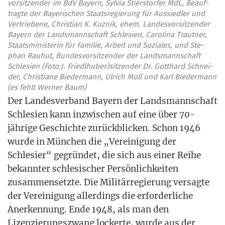
vor­sit­zen­der im BdV Bay­ern, Syl­via Stierstor­fer MdL, Beauf­
trag­te der Baye­ri­schen Staats­re­gie­rung für Aus­sied­ler und
Ver­trie­be­ne, Chris­ti­an K. Kuz­nik, ehem. Lan­des­vor­sit­zen­der
Bay­ern der Lands­mann­schaft Schle­si­en, Caro­li­na Traut­ner,
Staats­mi­nis­te­rin für Fami­lie, Arbeit und Sozia­les, und Ste­
phan Rau­hut, Bun­des­vor­sit­zen­der der Lands­mann­schaft
Schle­si­en (Foto:J. Friedlhuber)sitzender Dr. Gott­hard Schnei­
der, Chris­tia­ne Bie­der­mann, Ulrich Moll und Karl Bie­der­mann
(es fehlt Wer­ner Baum)
Der Lan­des­ver­band Bay­ern der Lands­mann­schaft
Schle­si­en kann inzwi­schen auf eine über 70-
jäh­ri­ge Geschich­te zurück­bli­cken. Schon 1946
wur­de in Mün­chen die „Ver­ei­ni­gung der
Schle­si­er“ gegrün­det, die sich aus einer Rei­he
bekann­ter schle­si­scher Per­sön­lich­kei­ten
zusam­men­setz­te. Die Mili­tär­re­gie­rung ver­sag­te
der Ver­ei­ni­gung aller­dings die erfor­der­li­che
Aner­ken­nung. Ende 1948, als man den
Lizen­zie­rungs­zwang locker­te, wur­de aus der