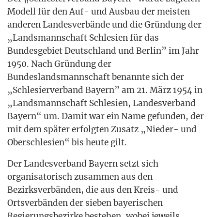
Modell für den Auf- und Aus­bau der meis­ten
ande­ren Lan­des­ver­bän­de und die Grün­dung der
„Lands­mann­schaft Schle­si­en für das
Bun­des­ge­biet Deutsch­land und Ber­lin” im Jahr
1950. Nach Grün­dung der
Bun­des­lands­mann­schaft benann­te sich der
„Schle­si­er­ver­band Bay­ern” am 21. März 1954 in
„Lands­mann­schaft Schle­si­en, Lan­des­ver­band
Bay­ern“ um. Damit war ein Name gefun­den, der
mit dem spä­ter erfolg­ten Zusatz „Nie­der- und
Ober­schle­si­en“ bis heu­te gilt.
Der Lan­des­ver­band Bay­ern setzt sich
orga­ni­sa­to­risch zusam­men aus den
Bezirks­ver­bän­den, die aus den Kreis- und
Orts­ver­bän­den der sie­ben baye­ri­schen
Regie­rungs­be­zir­ke bestehen, wobei jeweils