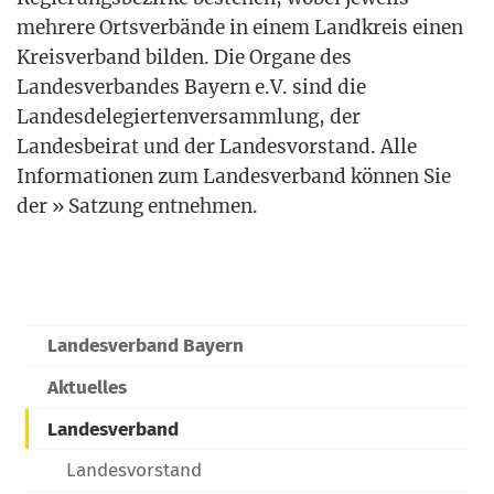
meh­re­re Orts­ver­bän­de in einem Land­kreis einen
Kreis­ver­band bil­den. Die Orga­ne des
Lan­des­ver­ban­des Bay­ern e.V. sind die
Lan­des­de­le­gier­ten­ver­samm­lung, der
Lan­des­bei­rat und der Lan­des­vor­stand. Alle
Infor­ma­tio­nen zum Lan­des­ver­band kön­nen Sie
der » Sat­zung entnehmen.
Landesverband Bayern
Aktuelles
Landesverband
Landesvorstand