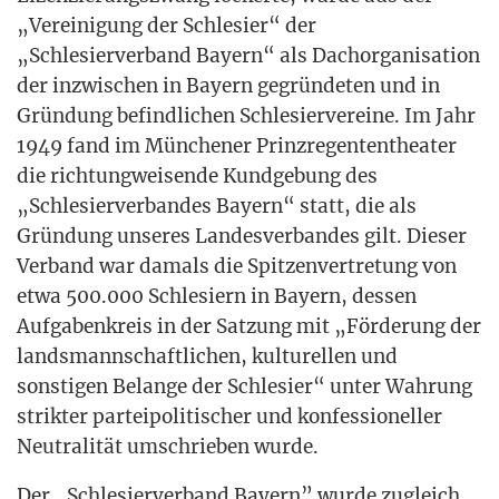
„Ver­ei­ni­gung der Schle­si­er“ der
„Schle­si­er­ver­band Bay­ern“ als Dach­or­ga­ni­sa­ti­on
der inzwi­schen in Bay­ern gegrün­de­ten und in
Grün­dung befind­li­chen Schle­si­er­ver­ei­ne. Im Jahr
1949 fand im Mün­che­ner Prinz­re­gen­ten­thea­ter
die rich­tung­wei­sen­de Kund­ge­bung des
„Schle­si­er­ver­ban­des Bay­ern“ statt, die als
Grün­dung unse­res Lan­des­ver­ban­des gilt. Die­ser
Ver­band war damals die Spit­zen­ver­tre­tung von
etwa 500.000 Schle­si­ern in Bay­ern, des­sen
Auf­ga­ben­kreis in der Sat­zung mit „För­de­rung der
lands­mann­schaft­li­chen, kul­tu­rel­len und
sons­ti­gen Belan­ge der Schle­si­er“ unter Wah­rung
strik­ter par­tei­po­li­ti­scher und kon­fes­sio­nel­ler
Neu­tra­li­tät umschrie­ben wurde.
Der „Schle­si­er­ver­band Bay­ern” wur­de zugleich