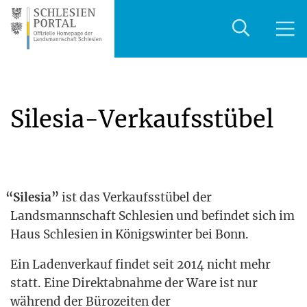
Silesia-Verkaufsstübel
“
Sile­sia”
ist das Ver­kaufs­st­übel der
Lands­mann­schaft Schle­si­en und befin­det sich im
Haus Schle­si­en in Königs­win­ter bei Bonn.
Ein Laden­ver­kauf fin­det seit 2014 nicht mehr
statt. Eine Direkt­ab­nah­me der Ware ist nur
wäh­rend der Büro­zei­ten der