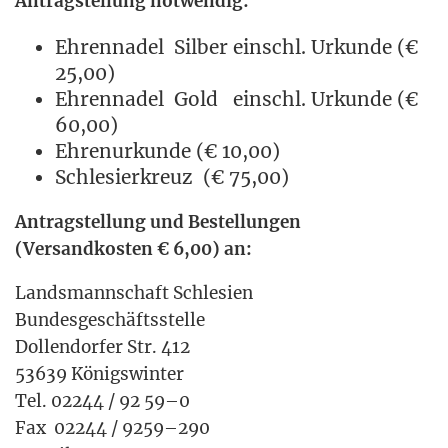
Antrag­stel­lung notwendig:
Ehren­na­del Sil­ber einschl. Urkun­de (€
25,00)
Ehren­na­del Gold einschl. Urkun­de (€
60,00)
Ehren­ur­kun­de (€ 10,00)
Schle­si­er­kreuz (€ 75,00)
Antrag­stel­lung und Bestel­lun­gen
(Ver­sand­kos­ten € 6,00) an:
Lands­mann­schaft Schle­si­en
Bun­des­ge­schäfts­stel­le
Dol­len­dor­fer Str. 412
53639 Königs­win­ter
Tel. 02244 / 92 59–0
Fax 02244 / 9259–290