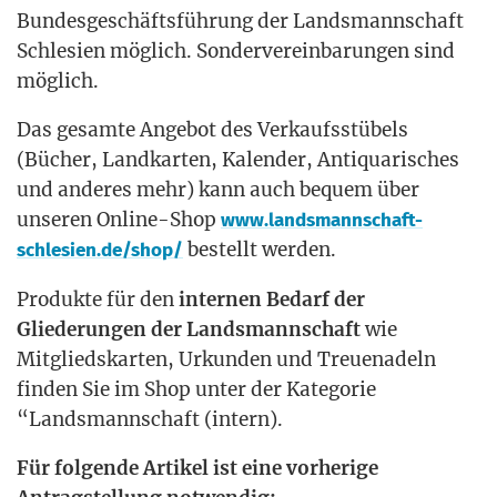
Bun­des­ge­schäfts­füh­rung der Lands­mann­schaft
Schle­si­en mög­lich. Son­der­ver­ein­ba­run­gen sind
möglich.
Das gesam­te Ange­bot des Ver­kaufs­st­übels
(Bücher, Land­kar­ten, Kalen­der, Anti­qua­ri­sches
und ande­res mehr) kann auch bequem über
unse­ren Online-Shop
www.landsmannschaft-
bestellt werden.
schlesien.de/shop/
Pro­duk­te für den
inter­nen Bedarf der
Glie­de­run­gen der Lands­mann­schaft
wie
Mit­glieds­kar­ten, Urkun­den und Treu­ena­deln
fin­den Sie im Shop unter der Kate­go­rie
“Lands­mann­schaft (intern).
Für fol­gen­de Arti­kel ist eine vor­he­ri­ge