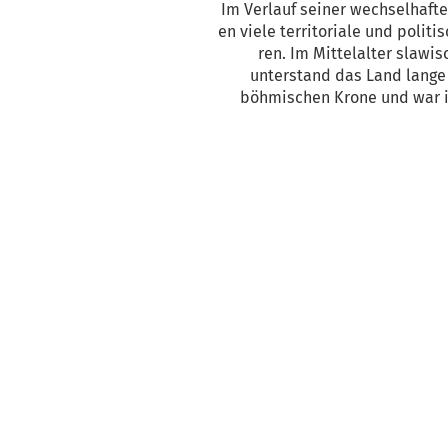
Im Ver­lauf sei­ner wech­sel­haf­t
en vie­le ter­ri­to­ria­le und poli­t
ren. Im Mit­tel­al­ter sla­w
unter­stand das Land lan­ge
böh­mi­schen Kro­ne und war