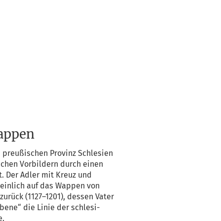
appen
reu­ßi­schen Pro­vinz Schle­si­en
­schen Vor­bil­dern durch einen
gt. Der Adler mit Kreuz und
hein­lich auf das Wap­pen von
zurück (1127–1201), des­sen Vater
e­be­ne“ die Linie der schle­si­
e.