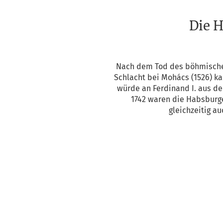
Die H
Nach dem Tod des böh­mi­sch
Schlacht bei Mohács (1526) ka
wür­de an Fer­di­nand I. aus 
1742 waren die Habs­bur­g
gleich­zei­tig a