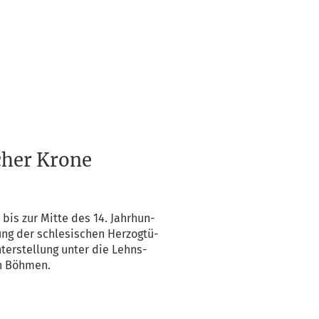
cher Krone
bis zur Mit­te des 14. Jahr­hun­
ung der schle­si­schen Her­zog­tü­
er­stel­lung unter die Lehns­
on Böhmen.