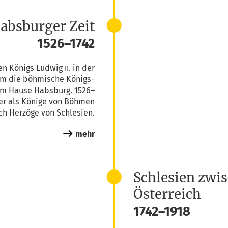
absburger Zeit
1526–1742
en Königs Lud­wig
. in der
II
m die böh­mi­sche Königs­
dem Hau­se Habs­burg. 1526–
er als Köni­ge von Böh­men
uch Her­zö­ge von Schlesien.
mehr
Schlesien zwi
Österreich
1742–1918