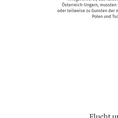
Öster­reich-Ungarn, muss­ten i
oder teil­wei­se zu Guns­ten der 
Polen und Tsc
Flucht u