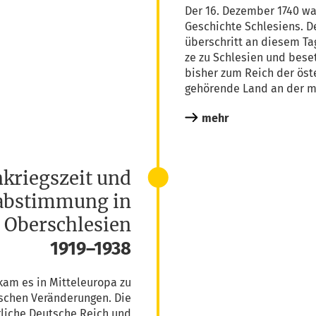
Der 16. Dezem­ber 1740 war 
Geschich­te Schle­si­ens. D
über­schritt an die­sem Ta
ze zu Schle­si­en und bese
bis­her zum Reich der öster
gehö­ren­de Land an der mi
mehr
kriegszeit und
abstimmung in
Oberschlesien
1919–1938
am es in Mit­tel­eu­ro­pa zu
ti­schen Ver­än­de­run­gen. Die
er­li­che Deut­sche Reich und