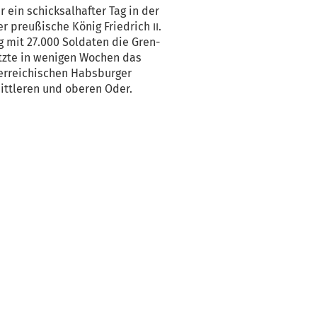
ein schick­sal­haf­ter Tag in der
er preu­ßi­sche König Fried­rich
.
II
g mit 27.000 Sol­da­ten die Gren­
tz­te in weni­gen Wochen das
­rei­chi­schen Habs­bur­ger
tt­le­ren und obe­ren Oder.