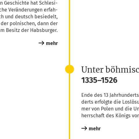
en Geschich­te hat Schle­si­
i­sche Ver­än­de­run­gen erfah­
isch und deutsch besie­delt,
 der pol­ni­schen, dann der
 im Besitz der Habsburger.
mehr
Unter böhmis
1335–1526
Ende des 13 Jahr­hun­derts 
derts erfolg­te die Los­lö­s
mer von Polen und die Unt
herr­schaft des Königs v
mehr