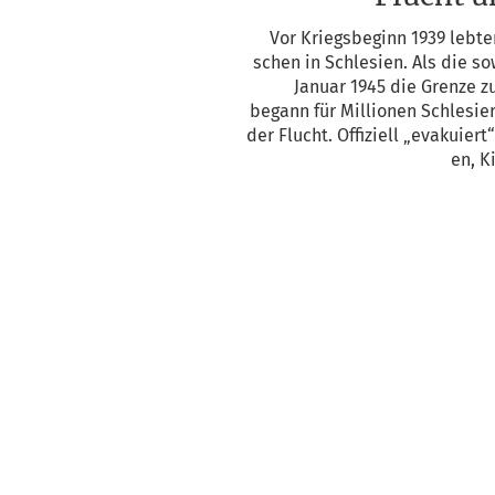
Vor Kriegs­be­ginn 1939 leb­t
schen in Schle­si­en. Als die sow
Janu­ar 1945 die Gren­ze zu
begann für Mil­lio­nen Schle­si­er
der Flucht. Offi­zi­ell „eva­ku­ier
en, K