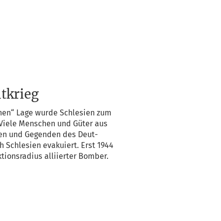
tkrieg
r­nen“ Lage wur­de Schle­si­en zum
“. Vie­le Men­schen und Güter aus
ten und Gegen­den des Deut­
Schle­si­en eva­ku­iert. Erst 1944
i­ons­ra­di­us alli­ier­ter Bomber.