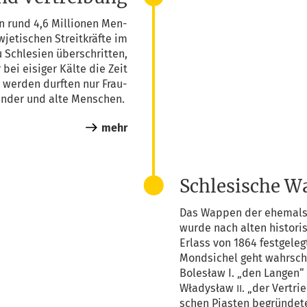
en rund 4,6 Mil­lio­nen Men­
je­ti­schen Streit­kräf­te im
 Schle­si­en über­schrit­ten,
 bei eisi­ger Käl­te die Zeit
t“ wer­den durf­ten nur Frau­
in­der und alte Menschen.
mehr
Schlesische W
Das Wap­pen der ehe­mals p
wur­de nach alten his­to­ri
Erlass von 1864 fest­ge­le
Mond­si­chel geht wahr­sc
Bolesław I. „den Lan­gen“ 
Wła­dysław
. „der Ver­tri
II
schen Pias­ten begründet