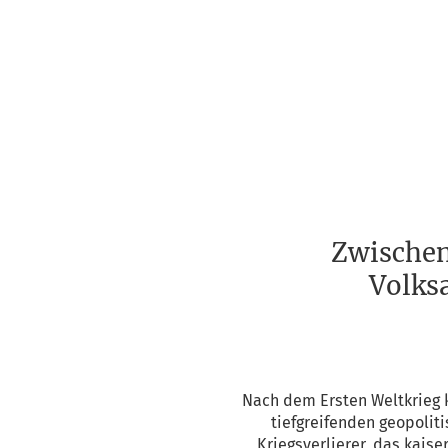
Zwischen
Volks
Nach dem Ers­ten Welt­krieg k
tief­grei­fen­den geo­po­li­
Kriegs­ver­lie­rer, das kai­s