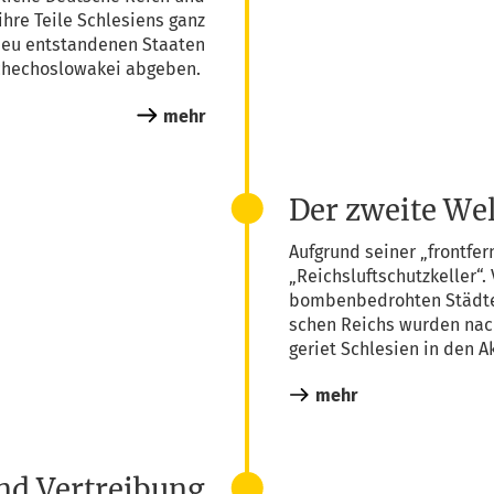
hre Tei­le Schle­si­ens ganz
neu ent­stan­de­nen Staa­ten
he­cho­slo­wa­kei abgeben.
mehr
Der zweite Wel
Auf­grund sei­ner „front­fe
„Reichs­luft­schutz­kel­ler
bom­ben­be­droh­ten Städ­
schen Reichs wur­den nach 
geriet Schle­si­en in den Akt
mehr
nd Vertreibung