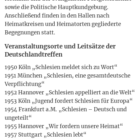
sowie die Poli­ti­sche Haupt­kund­ge­bung.
Anschlie­ßend fin­den in den Hal­len nach
Hei­mat­krei­sen und Hei­mat­or­ten geglie­der­te
Begeg­nun­gen statt.
Veranstaltungsorte und Leitsätze der
Deutschlandtreffen
1950 Köln „Schle­si­en mel­det sich zu Wort“
1951 Mün­chen „Schle­si­en, eine gesamt­deut­sche
Ver­pflich­tung“
1952 Han­no­ver „Schle­si­en appel­liert an die Welt“
1953 Köln „Jugend for­dert Schle­si­en für Euro­pa“
1954 Frank­furt a.M. „Schle­si­en – Deutsch und
unge­teilt“
1955 Han­no­ver „Wir for­dern unse­re Hei­mat“
1957 Stutt­gart „Schle­si­en lebt“