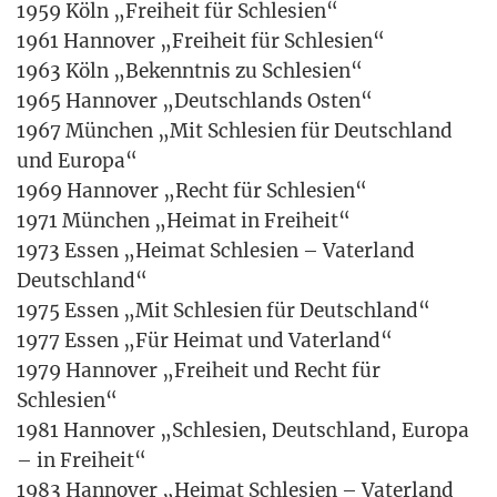
1959 Köln „Frei­heit für Schle­si­en“
1961 Han­no­ver „Frei­heit für Schle­si­en“
1963 Köln „Bekennt­nis zu Schle­si­en“
1965 Han­no­ver „Deutsch­lands Osten“
1967 Mün­chen „Mit Schle­si­en für Deutsch­land
und Euro­pa“
1969 Han­no­ver „Recht für Schle­si­en“
1971 Mün­chen „Hei­mat in Frei­heit“
1973 Essen „Hei­mat Schle­si­en – Vater­land
Deutsch­land“
1975 Essen „Mit Schle­si­en für Deutsch­land“
1977 Essen „Für Hei­mat und Vater­land“
1979 Han­no­ver „Frei­heit und Recht für
Schle­si­en“
1981 Han­no­ver „Schle­si­en, Deutsch­land, Euro­pa
– in Frei­heit“
1983 Han­no­ver „Hei­mat Schle­si­en – Vater­land