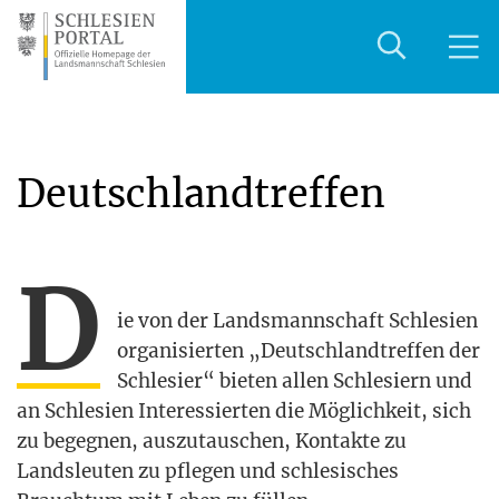
Deutschlandtreffen
D
ie von der Lands­mann­schaft Schle­si­en
orga­ni­sier­ten „Deutsch­land­tref­fen der
Schle­si­er“ bie­ten allen Schle­si­ern und
an Schle­si­en Inter­es­sier­ten die Mög­lich­keit, sich
zu begeg­nen, aus­zu­tau­schen, Kon­tak­te zu
Lands­leu­ten zu pfle­gen und schle­si­sches