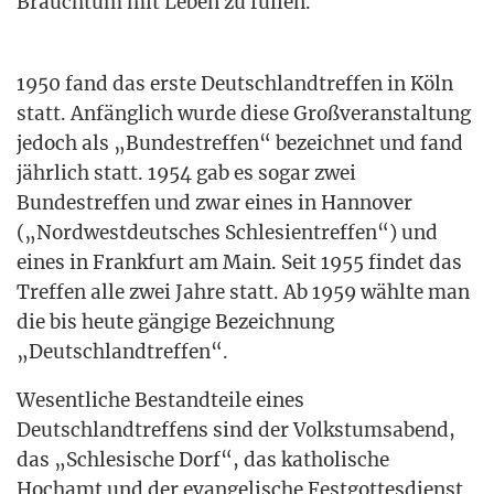
Brauch­tum mit Leben zu füllen.
1950 fand das ers­te Deutsch­land­tref­fen in Köln
statt. Anfäng­lich wur­de die­se Groß­ver­an­stal­tung
jedoch als „Bun­des­tref­fen“ bezeich­net und fand
jähr­lich statt. 1954 gab es sogar zwei
Bun­des­tref­fen und zwar eines in Han­no­ver
(„Nord­west­deut­sches Schle­si­en­tref­fen“) und
eines in Frank­furt am Main. Seit 1955 fin­det das
Tref­fen alle zwei Jah­re statt. Ab 1959 wähl­te man
die bis heu­te gän­gi­ge Bezeich­nung
„Deutsch­land­tref­fen“.
Wesent­li­che Bestand­tei­le eines
Deutsch­land­tref­fens sind der Volks­tums­abend,
das „Schle­si­sche Dorf“, das katho­li­sche
Hoch­amt und der evan­ge­li­sche Fest­got­tes­dienst