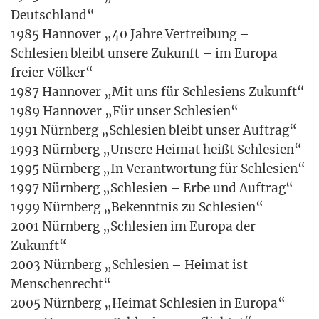
Deutsch­land“
1985 Han­no­ver „40 Jah­re Ver­trei­bung –
Schle­si­en bleibt unse­re Zukunft – im Euro­pa
frei­er Völ­ker“
1987 Han­no­ver „Mit uns für Schle­si­ens Zukunft“
1989 Han­no­ver „Für unser Schle­si­en“
1991 Nürn­berg „Schle­si­en bleibt unser Auf­trag“
1993 Nürn­berg „Unse­re Hei­mat heißt Schle­si­en“
1995 Nürn­berg „In Ver­ant­wor­tung für Schle­si­en“
1997 Nürn­berg „Schle­si­en – Erbe und Auf­trag“
1999 Nürn­berg „Bekennt­nis zu Schle­si­en“
2001 Nürn­berg „Schle­si­en im Euro­pa der
Zukunft“
2003 Nürn­berg „Schle­si­en – Hei­mat ist
Men­schen­recht“
2005 Nürn­berg „Hei­mat Schle­si­en in Euro­pa“