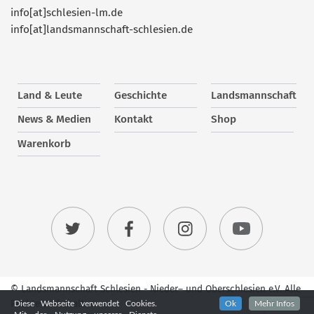
info[at]schlesien-lm.de
info[at]landsmannschaft-schlesien.de
Land & Leute
Geschichte
Landsmannschaft
News & Medien
Kontakt
Shop
Warenkorb
© Landsmannschaft Schlesien - Nieder– und Oberschlesien e.V. Alle
Rechte vorbehalten.
Diese Webseite verwendet Cookies.
Ok
Mehr Infos