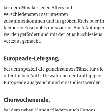
bei dem Musi­ker jeden Alters mit
ver­schie­dens­ten Instru­men­ten
zusam­men­kom­men und im gro­ßen Kreis oder in
klei­ne­ren Ensem­bles musi­zie­ren. Auch Anfän­ger
wer­den geför­dert und mit der Musik Schle­si­ens
ver­traut gemacht.
Europeade-Lehrgang,
bei dem spe­zi­ell die gemein­sa­men Tän­ze für die
öffent­li­chen Auf­trit­te wäh­rend der fünf­tä­gi­gen
Euro­pea­de aus­ge­sucht und ein­stu­diert werden.
Chorwochenende,
bei dem neben Mund­art­lie­dern auch Kanons