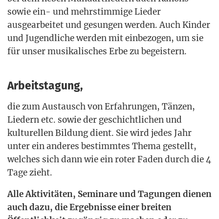
sowie ein- und mehr­stim­mi­ge Lie­der
aus­ge­ar­bei­tet und gesun­gen wer­den. Auch Kin­der
und Jugend­li­che wer­den mit ein­be­zo­gen, um sie
für unser musi­ka­li­sches Erbe zu begeistern.
Arbeitstagung,
die zum Aus­tausch von Erfah­run­gen, Tän­zen,
Lie­dern etc. sowie der geschicht­li­chen und
kul­tu­rel­len Bil­dung dient. Sie wird jedes Jahr
unter ein ande­res bestimm­tes The­ma gestellt,
wel­ches sich dann wie ein roter Faden durch die 4
Tage zieht.
Alle Akti­vi­tä­ten, Semi­na­re und Tagun­gen die­nen
auch dazu, die Ergeb­nis­se einer brei­ten