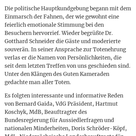
Die poli­ti­sche Haupt­kund­ge­bung begann mit dem
Ein­marsch der Fah­nen, der wie gewohnt eine
fei­er­lich emo­tio­na­le Stim­mung bei den
Besu­chern her­vor­rief. Wie­der begrüß­te Dr.
Gott­hard Schnei­der die Gäs­te und mode­rier­te
sou­ve­rän. In sei­ner Anspra­che zur Toten­eh­rung
ver­las er die Namen von Per­sön­lich­kei­ten, die
seit dem letz­ten Tref­fen von uns geschie­den sind.
Unter den Klän­gen des Guten Kame­ra­den
gedach­te man aller Toten.
Es folg­ten inter­es­san­te und infor­ma­ti­ve Reden
von Ber­nard Gai­da, VdG Prä­si­dent, Hart­mut
Koschyk, MdB, Beauf­trag­ter des
Bun­des­re­gie­rung für Aus­sied­ler­fra­gen und
natio­na­len Min­der­hei­ten, Doris Schrö­der-Köpf,