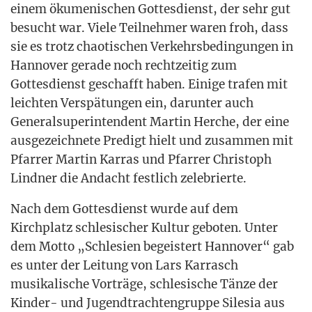
einem öku­me­ni­schen Got­tes­dienst, der sehr gut
besucht war. Vie­le Teil­neh­mer waren froh, dass
sie es trotz chao­ti­schen Ver­kehrs­be­din­gun­gen in
Han­no­ver gera­de noch recht­zei­tig zum
Got­tes­dienst geschafft haben. Eini­ge tra­fen mit
leich­ten Ver­spä­tun­gen ein, dar­un­ter auch
Gene­ral­su­per­in­ten­dent Mar­tin Her­che, der eine
aus­ge­zeich­ne­te Pre­digt hielt und zusam­men mit
Pfar­rer Mar­tin Kar­ras und Pfar­rer Chris­toph
Lind­ner die Andacht fest­lich zelebrierte.
Nach dem Got­tes­dienst wur­de auf dem
Kirch­platz schle­si­scher Kul­tur gebo­ten. Unter
dem Mot­to „Schle­si­en begeis­tert Han­no­ver“ gab
es unter der Lei­tung von Lars Kar­rasch
musi­ka­li­sche Vor­trä­ge, schle­si­sche Tän­ze der
Kin­der- und Jugend­trach­ten­grup­pe Sile­sia aus