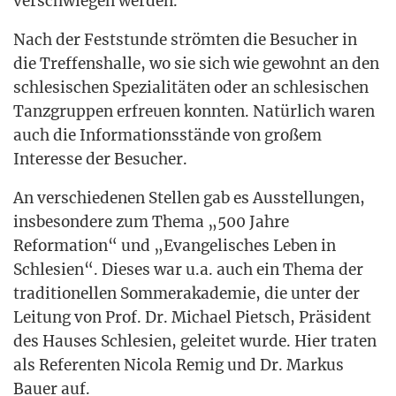
ver­schwie­gen werden.
Nach der Fest­stun­de ström­ten die Besu­cher in
die Tref­fen­s­hal­le, wo sie sich wie gewohnt an den
schle­si­schen Spe­zia­li­tä­ten oder an schle­si­schen
Tanz­grup­pen erfreu­en konn­ten. Natür­lich waren
auch die Infor­ma­ti­ons­stän­de von gro­ßem
Inter­es­se der Besucher.
An ver­schie­de­nen Stel­len gab es Aus­stel­lun­gen,
ins­be­son­de­re zum The­ma „500 Jah­re
Refor­ma­ti­on“ und „Evan­ge­li­sches Leben in
Schle­si­en“. Die­ses war u.a. auch ein The­ma der
tra­di­tio­nel­len Som­mer­aka­de­mie, die unter der
Lei­tung von Prof. Dr. Micha­el Pietsch, Prä­si­dent
des Hau­ses Schle­si­en, gelei­tet wur­de. Hier tra­ten
als Refe­ren­ten Nico­la Remig und Dr. Mar­kus
Bau­er auf.