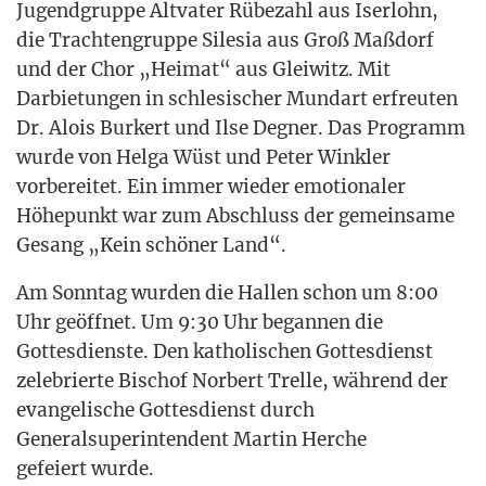
Jugend­grup­pe Alt­va­ter Rübe­zahl aus Iser­lohn,
die Trach­ten­grup­pe Sile­sia aus Groß Maß­dorf
und der Chor „Hei­mat“ aus Glei­witz. Mit
Dar­bie­tun­gen in schle­si­scher Mund­art erfreu­ten
Dr. Alo­is Bur­kert und Ilse Degner. Das Pro­gramm
wur­de von Hel­ga Wüst und Peter Wink­ler
vor­be­rei­tet. Ein immer wie­der emo­tio­na­ler
Höhe­punkt war zum Abschluss der gemein­sa­me
Gesang „Kein schö­ner Land“.
Am Sonn­tag wur­den die Hal­len schon um 8:00
Uhr geöff­net. Um 9:30 Uhr began­nen die
Got­tes­diens­te. Den katho­li­schen Got­tes­dienst
zele­brier­te Bischof Nor­bert Trel­le, wäh­rend der
evan­ge­li­sche Got­tes­dienst durch
Gene­ral­su­per­in­ten­dent Mar­tin Her­che
gefei­ert wurde.