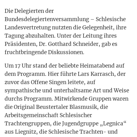
Die Dele­gier­ten der
Bun­des­de­le­gier­ten­ver­samm­lung – Schle­si­sche
Lan­des­ver­tre­tung nutz­ten die Gele­gen­heit, ihre
Tagung abzu­hal­ten. Unter der Lei­tung ihres
Prä­si­den­ten, Dr. Gott­hard Schnei­der, gab es
frucht­brin­gen­de Diskussionen.
Um 17 Uhr stand der belieb­te Hei­mat­abend auf
dem Pro­gramm. Hier führ­te Lars Kar­rasch, der
zuvor das Offe­ne Sin­gen lei­te­te, auf
sym­pa­thi­sche und unter­halt­sa­me Art und Wei­se
durchs Pro­gramm. Mit­wir­ken­de Grup­pen waren
die Ori­gi­nal Beus­ter­ta­ler Blas­mu­sik, die
Arbeits­ge­mein­schaft Schle­si­scher
Trach­ten­grup­pen, die Jugend­grup­pe „Leg­ni­ca“
aus Lie­gnitz, die Schle­si­sche Trach­ten- und