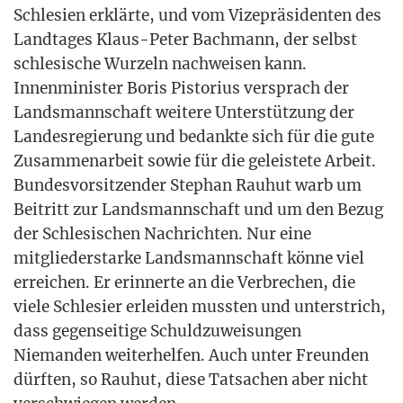
Schle­si­en erklär­te, und vom Vize­prä­si­den­ten des
Land­ta­ges Klaus-Peter Bach­mann, der selbst
schle­si­sche Wur­zeln nach­wei­sen kann.
Innen­mi­nis­ter Boris Pis­to­ri­us ver­sprach der
Lands­mann­schaft wei­te­re Unter­stüt­zung der
Lan­des­re­gie­rung und bedank­te sich für die gute
Zusam­men­ar­beit sowie für die geleis­te­te Arbeit.
Bun­des­vor­sit­zen­der Ste­phan Rau­hut warb um
Bei­tritt zur Lands­mann­schaft und um den Bezug
der Schle­si­schen Nach­rich­ten. Nur eine
mit­glie­der­star­ke Lands­mann­schaft kön­ne viel
errei­chen. Er erin­ner­te an die Ver­bre­chen, die
vie­le Schle­si­er erlei­den muss­ten und unter­strich,
dass gegen­sei­ti­ge Schuld­zu­wei­sun­gen
Nie­man­den wei­ter­hel­fen. Auch unter Freun­den
dürf­ten, so Rau­hut, die­se Tat­sa­chen aber nicht