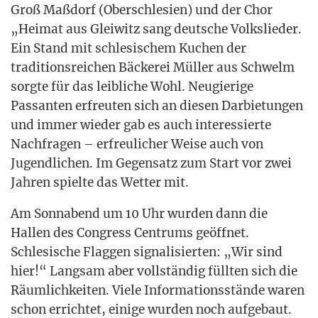
Groß Maß­dorf (Ober­schle­si­en) und der Chor
„Hei­mat aus Glei­witz sang deut­sche Volks­lie­der.
Ein Stand mit schle­si­schem Kuchen der
tra­di­ti­ons­rei­chen Bäcke­rei Mül­ler aus Schwelm
sorg­te für das leib­li­che Wohl. Neu­gie­ri­ge
Pas­san­ten erfreu­ten sich an die­sen Dar­bie­tun­gen
und immer wie­der gab es auch inter­es­sier­te
Nach­fra­gen – erfreu­li­cher Wei­se auch von
Jugend­li­chen. Im Gegen­satz zum Start vor zwei
Jah­ren spiel­te das Wet­ter mit.
Am Sonn­abend um 10 Uhr wur­den dann die
Hal­len des Con­gress Cen­trums geöff­net.
Schle­si­sche Flag­gen signa­li­sier­ten: „Wir sind
hier!“ Lang­sam aber voll­stän­dig füll­ten sich die
Räum­lich­kei­ten. Vie­le Infor­ma­ti­ons­stän­de waren
schon errich­tet, eini­ge wur­den noch auf­ge­baut.