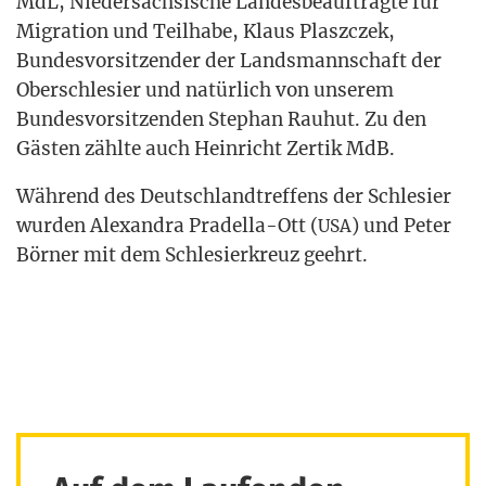
MdL, Nie­der­säch­si­sche Lan­des­be­auf­trag­te für
Migra­ti­on und Teil­ha­be, Klaus Plaszc­zek,
Bun­des­vor­sit­zen­der der Lands­mann­schaft der
Ober­schle­si­er und natür­lich von unse­rem
Bun­des­vor­sit­zen­den Ste­phan Rau­hut. Zu den
Gäs­ten zähl­te auch Hein­richt Zer­tik MdB.
Wäh­rend des Deutsch­land­tref­fens der Schle­si­er
wur­den Alex­an­dra Pra­del­la-Ott (
) und Peter
USA
Bör­ner mit dem Schle­si­er­kreuz geehrt.