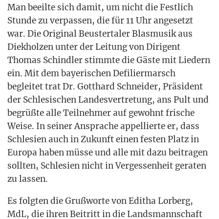
Man beeil­te sich damit, um nicht die Fest­lich
Stun­de zu ver­pas­sen, die für 11 Uhr ange­setzt
war. Die Ori­gi­nal Beus­ter­ta­ler Blas­mu­sik aus
Diek­hol­zen unter der Lei­tung von Diri­gent
Tho­mas Schind­ler stimm­te die Gäs­te mit Lie­dern
ein. Mit dem baye­ri­schen Defi­lier­marsch
beglei­tet trat Dr. Gott­hard Schnei­der, Prä­si­dent
der Schle­si­schen Lan­des­ver­tre­tung, ans Pult und
begrüß­te alle Teil­neh­mer auf gewohnt fri­sche
Wei­se. In sei­ner Anspra­che appel­lier­te er, dass
Schle­si­en auch in Zukunft einen fes­ten Platz in
Euro­pa haben müs­se und alle mit dazu bei­tra­gen
soll­ten, Schle­si­en nicht in Ver­ges­sen­heit gera­ten
zu lassen.
Es folg­ten die Gruß­wor­te von Edi­tha Lor­berg,
MdL, die ihren Bei­tritt in die Lands­mann­schaft