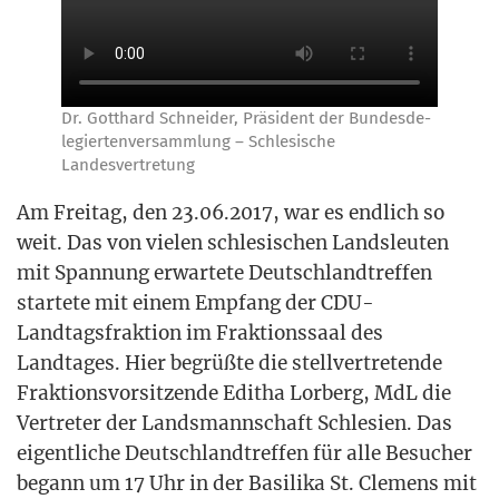
Dr. Gott­hard Schnei­der, Prä­si­dent der Bun­des­de­
le­gier­ten­ver­samm­lung – Schle­si­sche
Landesvertretung
Am Frei­tag, den 23.06.2017, war es end­lich so
weit. Das von vie­len schle­si­schen Lands­leu­ten
mit Span­nung erwar­te­te Deutsch­land­tref­fen
star­te­te mit einem Emp­fang der CDU-
Land­tags­frak­ti­on im Frak­ti­ons­saal des
Land­ta­ges. Hier begrüß­te die stell­ver­tre­ten­de
Frak­ti­ons­vor­sit­zen­de Edi­tha Lor­berg, MdL die
Ver­tre­ter der Lands­mann­schaft Schle­si­en. Das
eigent­li­che Deutsch­land­tref­fen für alle Besu­cher
begann um 17 Uhr in der Basi­li­ka St. Cle­mens mit