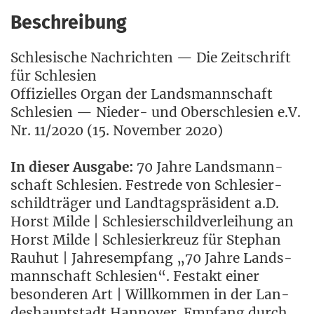
Beschreibung
Schle­si­sche Nach­rich­ten — Die Zeit­schrift
für Schlesien
Offi­zi­el­les Organ der Lands­mann­schaft
Schle­si­en — Nie­der- und Ober­schle­si­en e.V.
Nr. 11/2020 (15. Novem­ber 2020)
In die­ser Aus­ga­be:
70 Jah­re Lands­mann­
schaft Schle­si­en. Fest­re­de von Schle­si­er­
schild­trä­ger und Land­tags­prä­si­dent a.D.
Horst Mil­de | Schle­si­er­schild­ver­lei­hung an
Horst Mil­de | Schle­si­er­kreuz für Ste­phan
Rau­hut | Jah­res­emp­fang „70 Jah­re Lands­
mann­schaft Schle­si­en“. Fest­akt einer
beson­de­ren Art | Will­kom­men in der Lan­
des­haupt­stadt Han­no­ver. Emp­fang durch