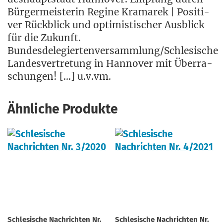
Bür­ger­meis­te­rin Regi­ne Kra­ma­rek | Posi­ti­
ver Rück­blick und opti­mis­ti­scher Aus­blick
für die Zukunft.
Bundesdelegiertenversammlung/Schlesische
Lan­des­ver­tre­tung in Han­no­ver mit Über­ra­
schun­gen! […] u.v.vm.
Ähnliche Produkte
Schlesische Nachrichten Nr.
Schlesische Nachrichten Nr.