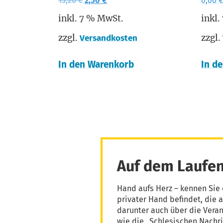
13,20
€
2,50
€
6,60
€
inkl. 7 % MwSt.
inkl.
zzgl.
zzgl.
Versandkosten
In den Warenkorb
In d
Auf dem Laufen
Hand aufs Herz – kennen Sie 
privater Hand befindet, die 
darunter auch über die Vera
wie die „Schlesischen Nachri