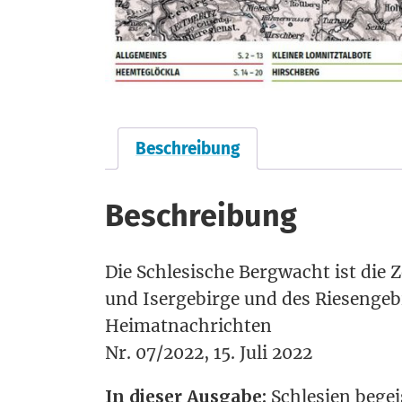
Beschreibung
Beschreibung
Die Schle­si­sche Berg­wacht ist die 
und Iser­ge­bir­ge und des Rie­sen­ge
Heimatnachrichten
Nr. 07/2022, 15. Juli 2022
In die­ser Aus­ga­be:
Schle­si­en begei