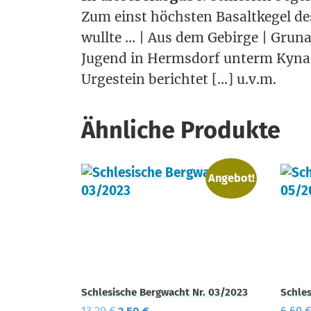
Zum einst höchs­ten Basalt­ke­gel des
wull­te … | Aus dem Gebir­ge | Gru­n­
Jugend in Herms­dorf unterm Kynast | 
Urge­stein berich­tet […] u.v.m.
Ähnliche Produkte
Angebot!
Schlesische Bergwacht Nr. 03/2023
Schles