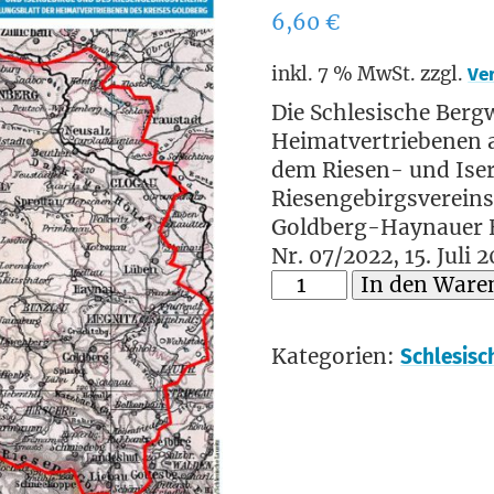
6,60
€
inkl. 7 % MwSt.
zzgl.
Ve
Die Schlesische Bergw
Heimatvertriebenen a
dem Riesen- und Ise
Riesengebirgsvereins
Goldberg-Haynauer 
Nr. 07/2022, 15. Juli 
In den Ware
Kategorien:
Schlesisc