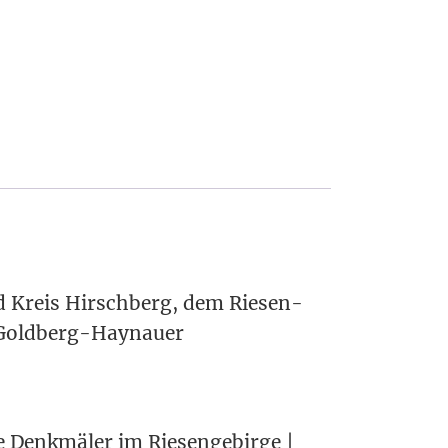
und Kreis Hirsch­berg, dem Rie­sen-
 Gold­berg-Hay­nau­er
 Denk­mä­ler im Rie­sen­ge­bir­ge |