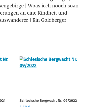
e­sen­ge­bir­ge | Woas iech nooch soan
ne­run­gen an eine Kind­heit und
us­wan­de­rer | Ein Gold­ber­ger
2021
Schlesische Bergwacht Nr. 09/2022