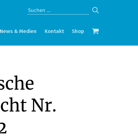
News & Medien
Kontakt
Shop
sche
cht Nr.
2