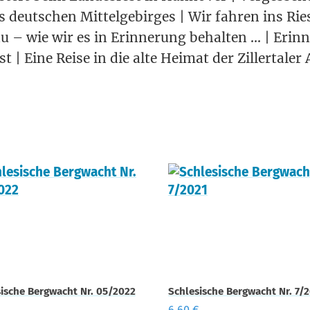
 deut­schen Mit­tel­ge­bir­ges | Wir fah­ren ins Ri
au – wie wir es in Erin­ne­rung behal­ten … | Erin­
Eine Rei­se in die alte Hei­mat der Zil­ler­ta­ler A
ische Bergwacht Nr. 05/2022
Schlesische Bergwacht Nr. 7/