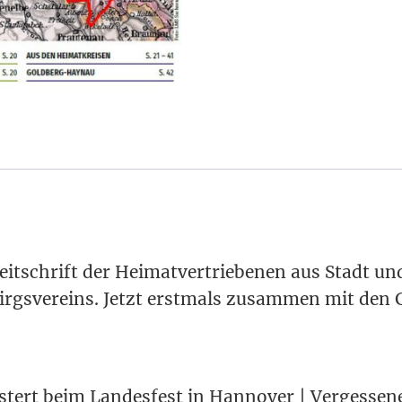
Zeit­schrift der Hei­mat­ver­trie­be­nen aus Stadt 
­birgs­ver­eins. Jetzt erst­mals zusam­men mit den
s­tert beim Lan­des­fest in Han­no­ver | Ver­ges­se­ne