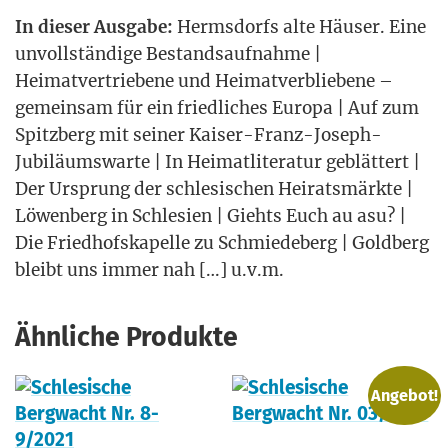
In die­ser Aus­ga­be:
Herms­dorfs alte Häu­ser. Eine
unvoll­stän­di­ge Bestands­auf­nah­me |
Hei­mat­ver­trie­be­ne und Hei­mat­ver­blie­be­ne –
gemein­sam für ein fried­li­ches Euro­pa | Auf zum
Spitz­berg mit sei­ner Kai­ser-Franz-Joseph-
Jubi­lä­ums­war­te | In Hei­mat­li­te­ra­tur geblät­tert |
Der Ursprung der schle­si­schen Hei­rats­märk­te |
Löwen­berg in Schle­si­en | Giehts Euch au asu? |
Die Fried­hofs­ka­pel­le zu Schmie­de­berg | Gold­berg
bleibt uns immer nah […] u.v.m.
Ähnliche Produkte
Angebot!