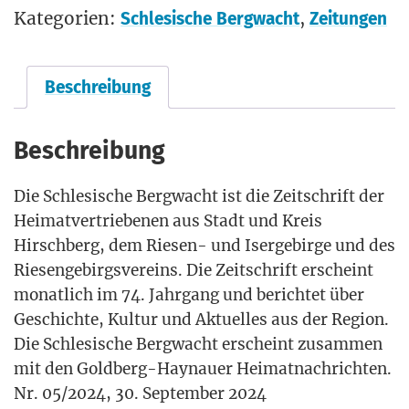
Kategorien:
,
Schlesische Bergwacht
Zeitungen
Beschreibung
Beschreibung
Die Schle­si­sche Berg­wacht ist die Zeit­schrift der
Hei­mat­ver­trie­be­nen aus Stadt und Kreis
Hirsch­berg, dem Rie­sen- und Iser­ge­bir­ge und des
Rie­sen­ge­birgs­ver­eins. Die Zeit­schrift erscheint
monat­lich im 74. Jahr­gang und berich­tet über
Geschich­te, Kul­tur und Aktu­el­les aus der Regi­on.
Die Schle­si­sche Berg­wacht erscheint zusam­men
mit den Gold­berg-Hay­nau­er Heimatnachrichten.
Nr. 05/2024, 30. Sep­tem­ber 2024