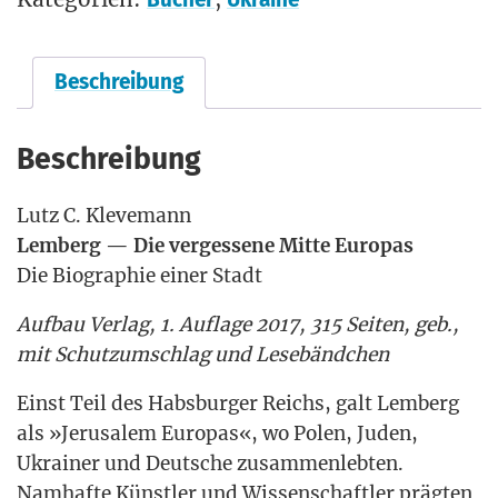
Beschreibung
Beschreibung
Lutz C. Klevemann
Lem­berg — Die ver­ges­se­ne Mit­te Europas
Die Bio­gra­phie einer Stadt
Auf­bau Ver­lag, 1. Auf­la­ge 2017, 315 Sei­ten, geb.,
mit Schutz­um­schlag und Lesebändchen
Einst Teil des Habs­bur­ger Reichs, galt Lem­berg
als »Jeru­sa­lem Euro­pas«, wo Polen, Juden,
Ukrai­ner und Deut­sche zusam­men­leb­ten.
Nam­haf­te Künst­ler und Wis­sen­schaft­ler präg­ten