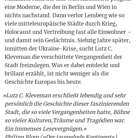
eine Moder­ne, die der in Ber­lin und Wien in
nichts nach­stand. Dann ver­lor Lem­berg wie so
vie­le mit­tel­eu­ro­päi­sche Städ­te durch Krieg,
Holo­caust und Ver­trei­bung fast alle Ein­woh­ner –
und damit sein Gedächt­nis. Sieb­zig Jah­re spä­ter,
inmit­ten der Ukrai­ne-Kri­se, sucht Lutz C.
Kle­ve­man die ver­schüt­te­te Ver­gan­gen­heit der
Stadt frei­zu­le­gen. Was er dabei ent­deckt und
bril­lant erzählt, ist nicht weni­ger als die
Geschich­te Euro­pas bis heute.
»
Lutz C. Kle­ve­man erschließt leben­dig und sehr
per­sön­lich die Geschich­te die­ser fas­zi­nie­ren­den
Stadt, die so vie­le Ver­gan­gen­hei­ten hat­te, Büh­ne
so vie­ler Kulturen,Träume und Tra­gö­di­en war.
Ein immenses Lesevergnügen.«
Phil­ipp Blom (»Der tau­meln­de Kontinent«)