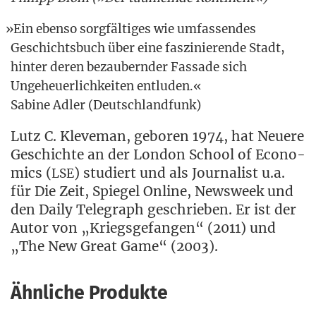
»
Ein eben­so sorg­fäl­ti­ges wie umfas­sen­des
Geschichts­buch über eine fas­zi­nie­ren­de Stadt,
hin­ter deren bezau­bern­der Fas­sa­de sich
Unge­heu­er­lich­kei­ten entluden.«
Sabi­ne Adler (Deutsch­land­funk)
Lutz C. Kle­ve­man, gebo­ren 1974, hat Neue­re
Geschich­te an der Lon­don School of Eco­no­
mics (
) stu­diert und als Jour­na­list u.a.
LSE
für Die Zeit, Spie­gel Online, News­week und
den Dai­ly Tele­graph geschrie­ben. Er ist der
Autor von „Kriegs­ge­fan­gen“ (2011) und
„The New Gre­at Game“ (2003).
Ähnliche Produkte