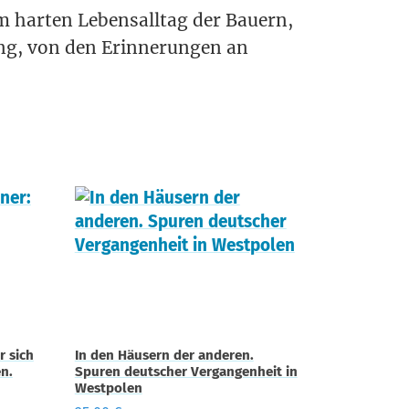
 har­ten Lebens­all­tag der Bau­ern,
ng, von den Erin­ne­run­gen an
r sich
In den Häusern der anderen.
n.
Spuren deutscher Vergangenheit in
Westpolen