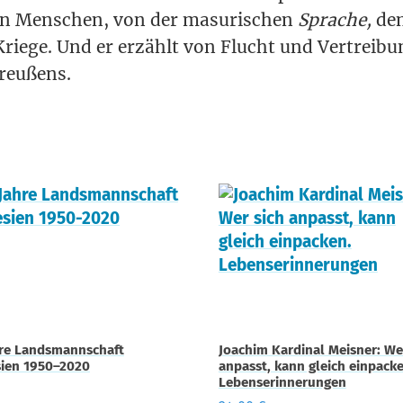
en Men­schen, von der masu­ri­schen
Spra­che,
dem
rie­ge. Und er erzählt von Flucht und Ver­trei­bu
preußens.
hre Landsmannschaft
Joachim Kardinal Meisner: We
sien 1950–2020
anpasst, kann gleich einpacke
Lebenserinnerungen