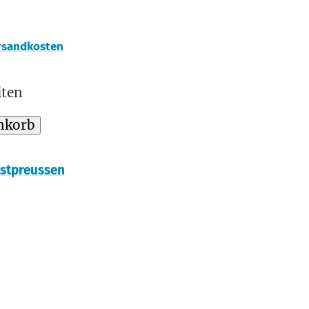
rsandkosten
iten
nkorb
stpreussen