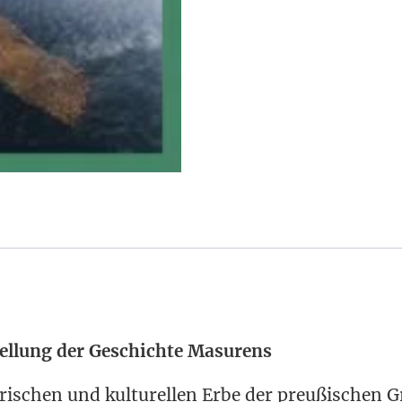
tel­lung der Geschich­te Masurens
ri­schen und kul­tu­rel­len Erbe der preu­ßi­schen