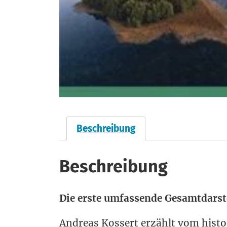
Beschreibung
Beschreibung
Die ers­te umfas­sen­de Gesamt­dar­s
Andre­as Kos­sert erzählt vom his­to­