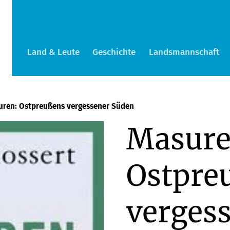
Land & Leute
Geschichte
Landsmannschaft
uren: Ostpreußens vergessener Süden
Masure
Ostpre
verges