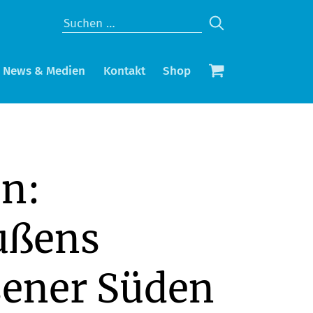
News & Medien
Kontakt
Shop
n:
ußens
sener Süden