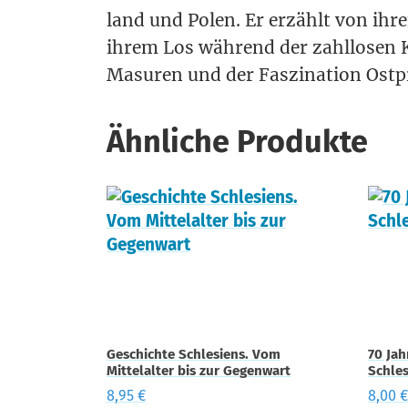
land und Polen. Er erzählt von ihr
ihrem Los wäh­rend der zahl­lo­sen K
Masu­ren und der Fas­zi­na­ti­on Ost
Ähnliche Produkte
Geschichte Schlesiens. Vom
70 Ja
Mittelalter bis zur Gegenwart
Schle
8,95
€
8,00
€