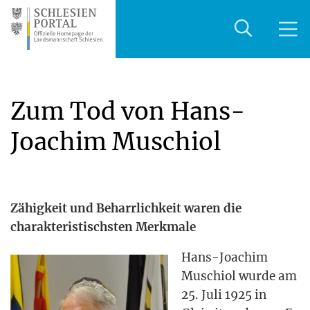
Zum Tod von Hans-
Joachim Muschiol
Zähig­keit und Beharr­lich­keit waren die
cha­rak­te­ris­tischs­ten Merkmale
Hans-Joa­chim
Muschi­ol wur­de am
25. Juli 1925 in