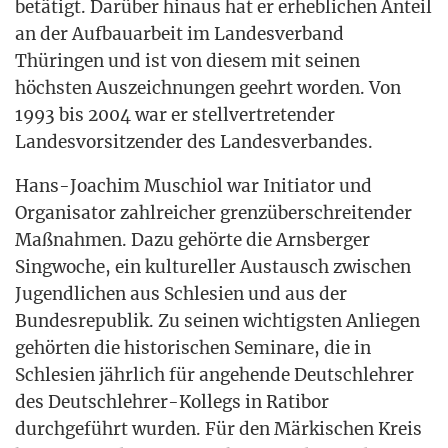
betä­tigt. Dar­über hin­aus hat er erheb­li­chen Anteil
an der Auf­bau­ar­beit im Lan­des­ver­band
Thü­rin­gen und ist von die­sem mit sei­nen
höchs­ten Aus­zeich­nun­gen geehrt wor­den. Von
1993 bis 2004 war er stell­ver­tre­ten­der
Lan­des­vor­sit­zen­der des Landesverbandes.
Hans-Joa­chim Muschi­ol war Initia­tor und
Orga­ni­sa­tor zahl­rei­cher grenz­über­schrei­ten­der
Maß­nah­men. Dazu gehör­te die Arns­ber­ger
Sing­wo­che, ein kul­tu­rel­ler Aus­tausch zwi­schen
Jugend­li­chen aus Schle­si­en und aus der
Bun­des­re­pu­blik. Zu sei­nen wich­tigs­ten Anlie­gen
gehör­ten die his­to­ri­schen Semi­na­re, die in
Schle­si­en jähr­lich für ange­hen­de Deutsch­leh­rer
des Deutsch­leh­rer-Kol­legs in Rati­bor
durch­ge­führt wur­den. Für den Mär­ki­schen Kreis