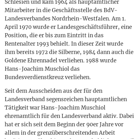
Schle­si­en und kam 1964 als haupt­amt­li­cher
Mit­ar­bei­ter in die Geschäfts­stel­le des BdV-
Lan­des­ver­ban­des Nord­rhein-West­fa­len. Am 1.
April 1970 wur­de er Lan­des­ge­schäfts­füh­rer, eine
Posi­ti­on, die er bis zum Ein­tritt in das
Ren­ten­al­ter 1993 behielt. In die­ser Zeit wur­de
ihm bereits 1972 die Sil­ber­ne, 1984 dann auch die
Gol­de­ne Ehren­na­del ver­lie­hen. 1988 wur­de
Hans-Joa­chim Muschi­ol das
Bun­des­ver­dienst­kreuz verliehen.
Seit dem Aus­schei­den aus der für den
Lan­des­ver­band segens­rei­chen haupt­amt­li­chen
Tätig­keit war Hans-Joa­chim Muschi­ol
ehren­amt­lich für den Lan­des­ver­band aktiv. Dabei
hat er sich seit dem Beginn der 90er Jah­re vor
allem in der grenz­über­schrei­ten­den Arbeit