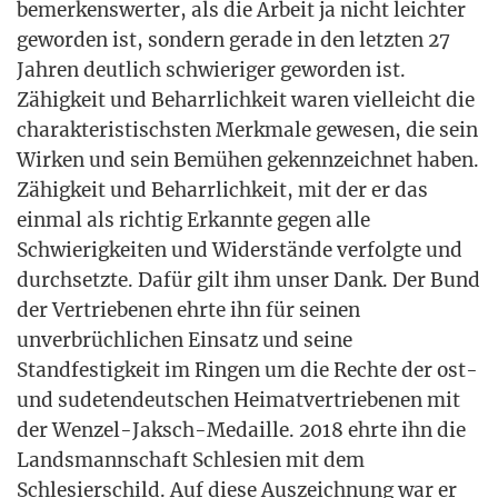
bemer­kens­wer­ter, als die Arbeit ja nicht leich­ter
gewor­den ist, son­dern gera­de in den letz­ten 27
Jah­ren deut­lich schwie­ri­ger gewor­den ist.
Zähig­keit und Beharr­lich­keit waren viel­leicht die
cha­rak­te­ris­tischs­ten Merk­ma­le gewe­sen, die sein
Wir­ken und sein Bemü­hen gekenn­zeich­net haben.
Zähig­keit und Beharr­lich­keit, mit der er das
ein­mal als rich­tig Erkann­te gegen alle
Schwie­rig­kei­ten und Wider­stän­de ver­folg­te und
durch­setz­te. Dafür gilt ihm unser Dank. Der Bund
der Ver­trie­be­nen ehr­te ihn für sei­nen
unver­brüch­li­chen Ein­satz und sei­ne
Stand­fes­tig­keit im Rin­gen um die Rech­te der ost-
und sude­ten­deut­schen Hei­mat­ver­trie­be­nen mit
der Wen­zel-Jaksch-Medail­le. 2018 ehr­te ihn die
Lands­mann­schaft Schle­si­en mit dem
Schle­si­er­schild. Auf die­se Aus­zeich­nung war er