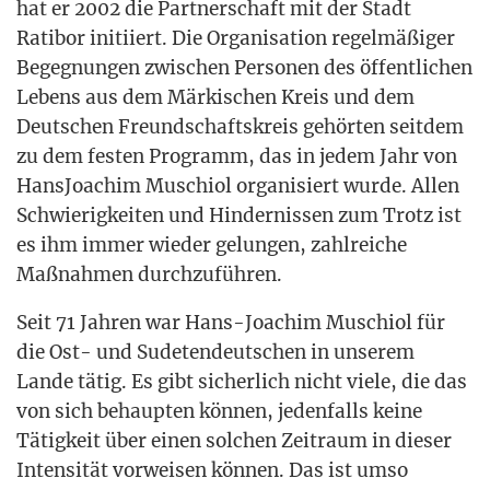
hat er 2002 die Part­ner­schaft mit der Stadt
Rati­bor initi­iert. Die Orga­ni­sa­ti­on regel­mä­ßi­ger
Begeg­nun­gen zwi­schen Per­so­nen des öffent­li­chen
Lebens aus dem Mär­ki­schen Kreis und dem
Deut­schen Freund­schafts­kreis gehör­ten seit­dem
zu dem fes­ten Pro­gramm, das in jedem Jahr von
Hans­Joachim Muschi­ol orga­ni­siert wur­de. Allen
Schwie­rig­kei­ten und Hin­der­nis­sen zum Trotz ist
es ihm immer wie­der gelun­gen, zahl­rei­che
Maß­nah­men durchzuführen.
Seit 71 Jah­ren war Hans-Joa­chim Muschi­ol für
die Ost- und Sude­ten­deut­schen in unse­rem
Lan­de tätig. Es gibt sicher­lich nicht vie­le, die das
von sich behaup­ten kön­nen, jeden­falls kei­ne
Tätig­keit über einen sol­chen Zeit­raum in die­ser
Inten­si­tät vor­wei­sen kön­nen. Das ist umso