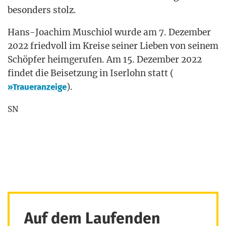
beson­ders stolz.
Han­s­-Joa­chim Muschi­ol wur­de am 7. Dezem­ber
2022 fried­voll im Krei­se sei­ner Lie­ben von sei­nem
Schöp­fer heim­ge­ru­fen. Am 15. Dezem­ber 2022
fin­det die Bei­set­zung in Iser­lohn statt (
).
»Trau­er­an­zei­ge
SN
Auf dem Laufenden