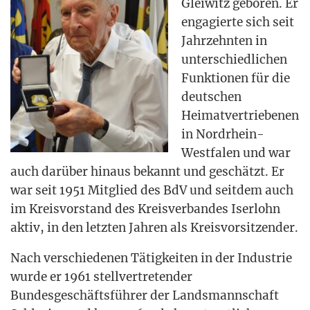
Glei­witz gebo­ren. Er
enga­gier­te sich seit
Jahr­zehn­ten in
unter­schied­li­chen
Funk­tio­nen für die
deut­schen
Hei­mat­ver­trie­be­nen
in Nord­rhein-
West­fa­len und war
auch dar­über hin­aus bekannt und geschätzt. Er
war seit 1951 Mit­glied des BdV und seit­dem auch
im Kreis­vor­stand des Kreis­ver­ban­des Iser­lohn
aktiv, in den letz­ten Jah­ren als Kreisvorsitzender.
Nach ver­schie­de­nen Tätig­kei­ten in der Indus­trie
wur­de er 1961 stell­ver­tre­ten­der
Bun­des­ge­schäfts­füh­rer der Lands­mann­schaft