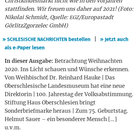
Christ­kin­del­markt nicht wie in den Vor­jah­ren
statt­fin­den. Wir freu­en uns daher auf 2021! (Foto:
Niko­lai Schmidt, Quel­le:
/Europastadt
EGZ
Gör­litzZ­gor­zel­ec GmbH)
|
»
bestel­len
» Jetzt auch
SCHLESISCHE
NACHRICHTEN
als e‑Paper lesen
In die­ser Aus­ga­be:
Betrach­tung Weih­nach­ten
2020. Ins Licht schau­en und Wün­sche erken­nen.
Von Weih­bi­schof Dr. Rein­hard Hau­ke | Das
Ober­schle­si­sche Lan­des­mu­se­um hat eine neue
Direk­to­rin | 100. Jah­res­tag der Volks­ab­stim­mung.
Stif­tung Haus Ober­schle­si­en bringt
Son­der­brief­mar­ke her­aus | Zum 75. Geburts­tag.
Hel­mut Sau­er – ein beson­de­rer Mensch […]
u.v.m.