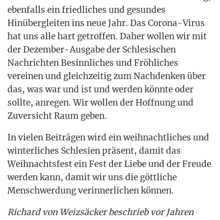
eben­falls ein fried­li­ches und gesun­des
Hin­über­glei­ten ins neue Jahr. Das Coro­na-Virus
hat uns alle hart getrof­fen. Daher wol­len wir mit
der Dezem­ber-Aus­ga­be der Schle­si­schen
Nach­rich­ten Besinn­li­ches und Fröh­li­ches
ver­ei­nen und gleich­zei­tig zum Nach­den­ken über
das, was war und ist und wer­den könn­te oder
soll­te, anre­gen. Wir wol­len der Hoff­nung und
Zuver­sicht Raum geben.
In vie­len Bei­trä­gen wird ein weih­nacht­li­ches und
win­ter­li­ches Schle­si­en prä­sent, damit das
Weih­nachts­fest ein Fest der Lie­be und der Freu­de
wer­den kann, damit wir uns die gött­li­che
Mensch­wer­dung ver­in­ner­li­chen können.
Richard von Weiz­sä­cker beschrieb vor Jah­ren