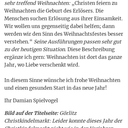
sehr tref­fend Weih­nach­ten:
„Chris­ten fei­ern zu
Weih­nach­ten die Geburt des Erlö­sers. Die
Men­schen suchen Erlö­sung aus ihrer Ein­sam­keit.
Wir wol­len uns gegen­sei­tig dabei hel­fen; dann
wer­den wir den Sinn des Weih­nachts­fes­tes bes­ser
ver­ste­hen.“
Sei­ne Aus­füh­run­gen pas­sen sehr gut
zu der heu­ti­gen Situa­ti­on.
Die­se Beschrei­bung
ergän­ze ich gern: Weih­nach­ten ist dort das gan­ze
Jahr, wo Lie­be ver­schenkt wird.
In die­sem Sin­ne wün­sche ich fro­he Weih­nach­ten
und einen gesun­den Start in das neue Jahr!
Ihr Dami­an Spielvogel
Bild auf der Titel­sei­te:
Gör­litz
Christ­kin­del­markt: Lei­der konn­te die­ses Jahr der