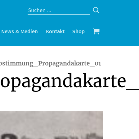
News & Medien
Kontakt
Shop
bstimmung_Propagandakarte_01
opagandakarte_