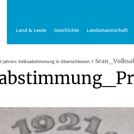
Land & Leute
Geschichte
Landsmannschaft
›
Scan_Volksa
0 Jahren: Volksabstimmung in Oberschlesien
sabstimmung_Pr