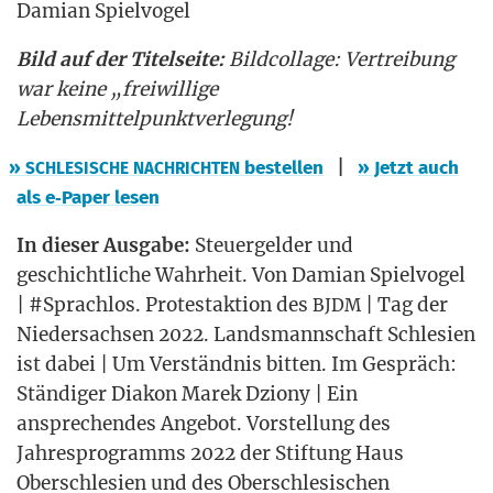
Dami­an Spielvogel
Bild auf der Titel­sei­te:
Bild­col­la­ge: Ver­trei­bung
war kei­ne „frei­wil­li­ge
Lebensmittelpunktverlegung!
|
»
bestel­len
» Jetzt auch
SCHLESISCHE
NACHRICHTEN
als e‑Paper lesen
In die­ser Aus­ga­be:
Steu­er­gel­der und
geschicht­li­che Wahr­heit. Von Dami­an Spiel­vo­gel
| #Sprach­los. Pro­test­ak­ti­on des
| Tag der
BJDM
Nie­der­sach­sen 2022. Lands­mann­schaft Schle­si­en
ist dabei | Um Ver­ständ­nis bit­ten. Im Gespräch:
Stän­di­ger Dia­kon Marek Dzio­ny | Ein
anspre­chen­des Ange­bot. Vor­stel­lung des
Jah­res­pro­gramms 2022 der Stif­tung Haus
Ober­schle­si­en und des Ober­schle­si­schen