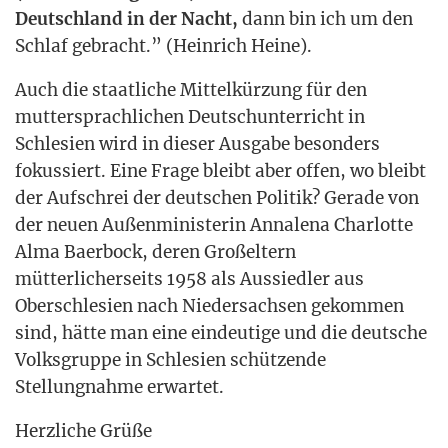
Deutsch­land in der Nacht,
dann bin ich um den
Schlaf gebracht.” (Hein­rich Heine).
Auch die staat­li­che Mit­tel­kür­zung für den
mut­ter­sprach­li­chen Deutsch­un­ter­richt in
Schle­si­en wird in die­ser Aus­ga­be beson­ders
fokus­siert. Eine Fra­ge bleibt aber offen, wo bleibt
der Auf­schrei der deut­schen Poli­tik? Gera­de von
der neu­en Außen­mi­nis­te­rin Anna­le­na Char­lot­te
Alma Baer­bock, deren Groß­el­tern
müt­ter­li­cher­seits 1958 als Aus­sied­ler aus
Ober­schle­si­en nach Nie­der­sach­sen gekom­men
sind, hät­te man eine ein­deu­ti­ge und die deut­sche
Volks­grup­pe in Schle­si­en schüt­zen­de
Stel­lung­nah­me erwartet.
Herz­li­che Grü­ße