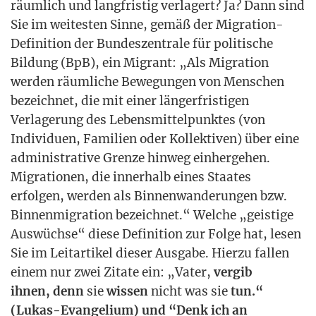
räum­lich und lang­fris­tig ver­la­gert? Ja? Dann sind
Sie im wei­tes­ten Sin­ne, gemäß der Migra­ti­on-
Defi­ni­ti­on der Bun­des­zen­tra­le für poli­ti­sche
Bil­dung (BpB), ein Migrant: „Als Migra­ti­on
wer­den räum­li­che Bewe­gun­gen von Men­schen
bezeich­net, die mit einer län­ger­fris­ti­gen
Ver­la­ge­rung des Lebens­mit­tel­punk­tes (von
Indi­vi­du­en, Fami­li­en oder Kol­lek­ti­ven) über eine
admi­nis­tra­ti­ve Gren­ze hin­weg ein­her­ge­hen.
Migra­tio­nen, die inner­halb eines Staa­tes
erfol­gen, wer­den als Bin­nen­wan­de­run­gen bzw.
Bin­nen­mi­gra­ti­on bezeich­net.“ Wel­che „geis­ti­ge
Aus­wüch­se“ die­se Defi­ni­ti­on zur Fol­ge hat, lesen
Sie im Leit­ar­ti­kel die­ser Aus­ga­be. Hier­zu fal­len
einem nur zwei Zita­te ein: „Vater,
ver­gib
ihnen, denn
sie
wis­sen
nicht was sie
tun.“
(Lukas-Evan­ge­li­um) und “Denk ich an