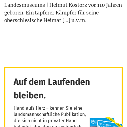
Lan­des­mu­se­ums | Hel­mut Kos­torz vor 110 Jah­ren
gebo­ren. Ein tap­fe­rer Kämp­fer für sei­ne
ober­schle­si­sche Hei­mat […] u.v.m.
Auf dem Laufenden
bleiben.
Hand aufs Herz – kennen Sie eine
landsmannschaftliche Publikation,
die sich nicht in privater Hand
befindet, die aber so ausführlich