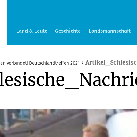
Land & Leute
Geschichte
Landsmannschaft
›
Artikel_Schlesi
ien verbindet! Deutschlandtreffen 2021
hlesische_Nachr