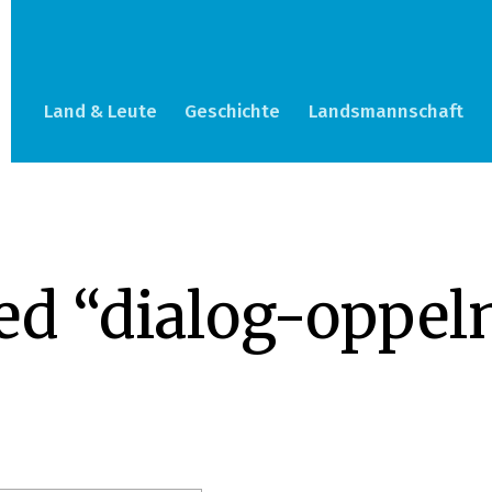
Land & Leute
Geschichte
Landsmannschaft
ed “dialog-oppel