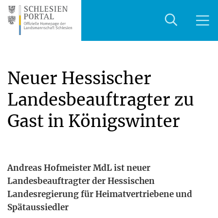
Neuer Hessischer
Landesbeauftragter zu
Gast in Königswinter
Andre­as Hof­meis­ter MdL ist neu­er
Lan­des­be­auf­trag­ter der Hes­si­schen
Lan­des­re­gie­rung für Hei­mat­ver­trie­be­ne und
Spätaussiedler