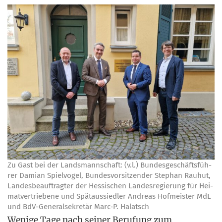
Zu Gast bei der Lands­mann­schaft: (v.l.) Bun­des­ge­schäfts­füh­
rer Dami­an Spiel­vo­gel, Bun­des­vor­sit­zen­der Ste­phan Rau­hut,
Lan­des­be­auf­trag­ter der Hes­si­schen Lan­des­re­gie­rung für Hei­
mat­ver­trie­be­ne und Spät­aus­sied­ler Andre­as Hof­meis­ter MdL
und BdV-Gene­ral­se­kre­tär Marc‑P. Halatsch
Weni­ge Tage nach sei­ner Beru­fung zum