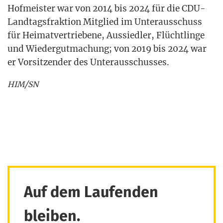
Hof­meis­ter war von 2014 bis 2024 für die CDU-
Land­tags­frak­ti­on Mit­glied im Unter­aus­schuss
für Hei­mat­ver­trie­be­ne, Aus­sied­ler, Flücht­lin­ge
und Wie­der­gut­ma­chung; von 2019 bis 2024 war
er Vor­sit­zen­der des Unterausschusses.
/
HIM
SN
Auf dem Laufenden
bleiben.