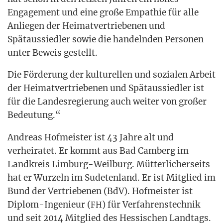
Enga­ge­ment und eine gro­ße Empa­thie für alle
Anlie­gen der Hei­mat­ver­trie­be­nen und
Spät­aus­sied­ler sowie die han­deln­den Per­so­nen
unter Beweis gestellt.
Die För­de­rung der kul­tu­rel­len und sozia­len Arbeit
der Hei­mat­ver­trie­be­nen und Spät­aus­sied­ler ist
für die Lan­des­re­gie­rung auch wei­ter von gro­ßer
Bedeutung.“
Andre­as Hof­meis­ter ist 43 Jah­re alt und
ver­hei­ra­tet. Er kommt aus Bad Cam­berg im
Land­kreis Lim­burg-Weil­burg. Müt­ter­li­cher­seits
hat er Wur­zeln im Sude­ten­land. Er ist Mit­glied im
Bund der Ver­trie­be­nen (BdV). Hof­meis­ter ist
Diplom-Inge­nieur (
) für Ver­fah­rens­tech­nik
FH
und seit 2014 Mit­glied des Hes­si­schen Land­tags.