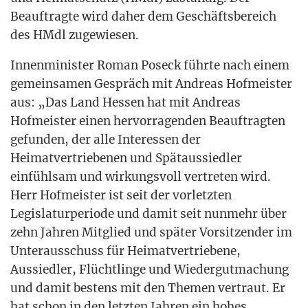
Beauf­trag­te wird daher dem Geschäfts­be­reich
des HMdl zugewiesen.
Innen­mi­nis­ter Roman Pos­eck führ­te nach einem
gemein­sa­men Gespräch mit Andre­as Hof­meis­ter
aus: „Das Land Hes­sen hat mit Andre­as
Hof­meis­ter einen her­vor­ra­gen­den Beauf­trag­ten
gefun­den, der alle Inter­es­sen der
Hei­mat­ver­trie­be­nen und Spät­aus­sied­ler
ein­fühl­sam und wir­kungs­voll ver­tre­ten wird.
Herr Hof­meis­ter ist seit der vor­letz­ten
Legis­la­tur­pe­ri­ode und damit seit nun­mehr über
zehn Jah­ren Mit­glied und spä­ter Vor­sit­zen­der im
Unter­aus­schuss für Hei­mat­ver­trie­be­ne,
Aus­sied­ler, Flücht­lin­ge und Wie­der­gut­ma­chung
und damit bes­tens mit den The­men ver­traut. Er
hat schon in den letz­ten Jah­ren ein hohes