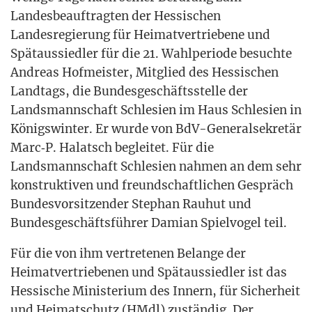
Lan­des­be­auf­trag­ten der Hes­si­schen
Lan­des­re­gie­rung für Hei­mat­ver­trie­be­ne und
Spät­aus­sied­ler für die 21. Wahl­pe­ri­ode besuch­te
Andre­as Hof­meis­ter, Mit­glied des Hes­si­schen
Land­tags, die Bun­des­ge­schäfts­stel­le der
Lands­mann­schaft Schle­si­en im Haus Schle­si­en in
Königs­win­ter. Er wur­de von BdV-Gene­ral­se­kre­tär
Marc‑P. Halatsch beglei­tet. Für die
Lands­mann­schaft Schle­si­en nah­men an dem sehr
kon­struk­ti­ven und freund­schaft­li­chen Gespräch
Bun­des­vor­sit­zen­der Ste­phan Rau­hut und
Bun­des­ge­schäfts­füh­rer Dami­an Spiel­vo­gel teil.
Für die von ihm ver­tre­te­nen Belan­ge der
Hei­mat­ver­trie­be­nen und Spät­aus­sied­ler ist das
Hes­si­sche Minis­te­ri­um des Innern, für Sicher­heit
und Hei­mat­schutz (HMdl) zustän­dig. Der