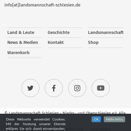
info[at]landsmannschaft-schlesien.de
Land & Leute
Geschichte
Landsmannschaft
News & Medien
Kontakt
Shop
Warenkorb
© Landsmannschaft Schlesien - Nieder– und Oberschlesien e.V. Alle
Rechte vorbehalten.
Diese Webseite verwendet Cookies.
Ok
Mehr Infos
Mit der Nutzung unserer Dienste
Nützliche Links
Datenschutzerklärung
Impressum
erklären Sie sich damit einverstanden,