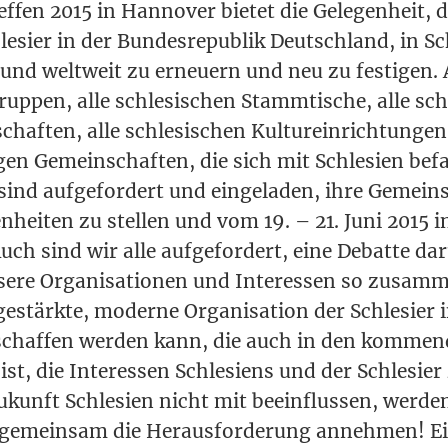
ref­fen 2015 in Han­no­ver bie­tet die Gele­gen­heit
e­si­er in der Bun­des­re­pu­blik Deutsch­land, in Sch
und welt­weit zu erneu­ern und neu zu fes­ti­gen. A
up­pen, alle schle­si­schen Stamm­ti­sche, alle sch
chaf­ten, alle schle­si­schen Kul­tur­ein­rich­tun­gen
­gen Gemein­schaf­ten, die sich mit Schle­si­en befa
 sind auf­ge­for­dert und ein­ge­la­den, ihre Gemein­
en­hei­ten zu stel­len und vom 19. – 21. Juni 2015 
uch sind wir alle auf­ge­for­dert, eine Debat­te da
e­re Orga­ni­sa­tio­nen und Inter­es­sen so zusam­
estärk­te, moder­ne Orga­ni­sa­ti­on der Schle­si­er
chaf­fen wer­den kann, die auch in den kom­men
st, die Inter­es­sen Schle­si­ens und der Schle­si­er 
unft Schle­si­en nicht mit beein­flus­sen, wer­den
 gemein­sam die Her­aus­for­de­rung anneh­men! Ei