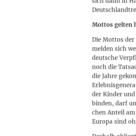
sich dann in Ha
Deutschlandtre
Mot­tos gel­ten 
Die Mot­tos der 
mel­den sich wei
deut­sche Ver­p
noch die Tat­sa­
die Jah­re gekom
Erleb­nis­ge­ne­r
der Kin­der und 
bin­den, darf u
chen Anteil am
Euro­pa sind ohn