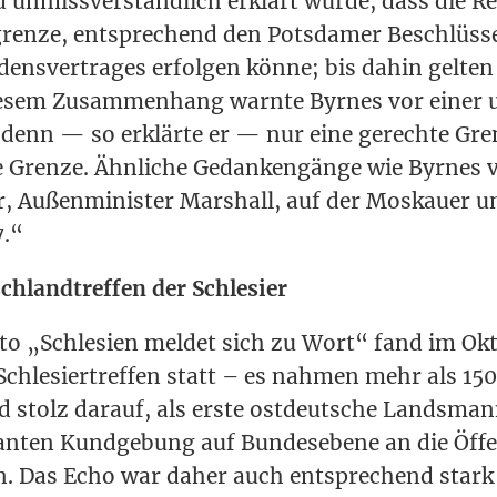
und unmiss­ver­ständ­lich erklärt wur­de, dass die R
gren­ze, ent­spre­chend den Pots­da­mer Beschlüs­s
dens­ver­tra­ges erfol­gen kön­ne; bis dahin gel­te
e­sem Zusam­men­hang warn­te Byr­nes vor einer u
 denn — so erklär­te er — nur eine gerech­te Gren
te Gren­ze. Ähn­li­che Gedan­ken­gän­ge wie Byr­nes 
r, Außen­mi­nis­ter Mar­shall, auf der Mos­kau­er 
7.“
ch­land­tref­fen der Schlesier
o „Schle­si­en mel­det sich zu Wort“ fand im Okt
Schle­si­er­tref­fen statt – es nah­men mehr als 1
nd stolz dar­auf, als ers­te ost­deut­sche Lands­ma
n­ten Kund­ge­bung auf Bun­des­ebe­ne an die Öffen
in. Das Echo war daher auch ent­spre­chend stark 