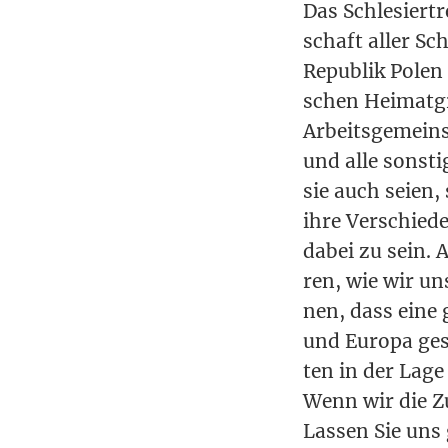
Das Schle­si­er­t
schaft aller Schl
Repu­blik Polen 
schen Hei­mat­gr
Arbeits­ge­mein­s
und alle sons­ti
sie auch sei­en,
ihre Ver­schie­d
dabei zu sein. A
ren, wie wir uns
nen, dass eine g
und Euro­pa ges
ten in der Lage i
Wenn wir die Zuk
Las­sen Sie uns