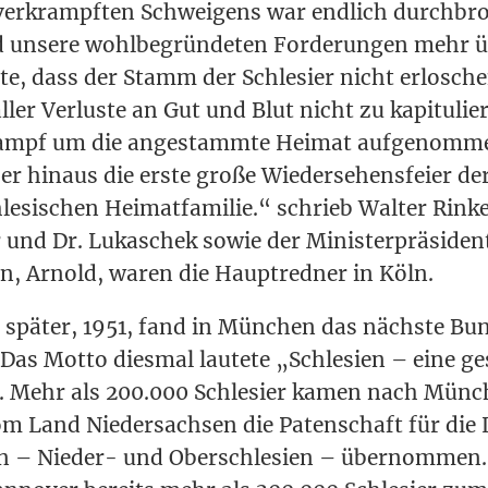
ver­krampf­ten Schwei­gens war end­lich durch­br
unse­re wohl­be­grün­de­ten For­de­run­gen mehr ü
e, dass der Stamm der Schle­si­er nicht erlo­sche
ler Ver­lus­te an Gut und Blut nicht zu kapi­tu­lie­
ampf um die ange­stamm­te Hei­mat auf­ge­nom­m
 hin­aus die ers­te gro­ße Wie­der­se­hens­fei­er de
le­si­schen Hei­mat­fa­mi­lie.“ schrieb Wal­ter Rin­
er und Dr. Lukaschek sowie der Minis­ter­prä­si­d
en, Arnold, waren die Haupt­red­ner in Köln.
 spä­ter, 1951, fand in Mün­chen das nächs­te Bun­
. Das Mot­to dies­mal lau­te­te „Schle­si­en – eine 
“. Mehr als 200.000 Schle­si­er kamen nach Mün­
m Land Nie­der­sach­sen die Paten­schaft für di
en – Nie­der- und Ober­schle­si­en – über­nom­men.