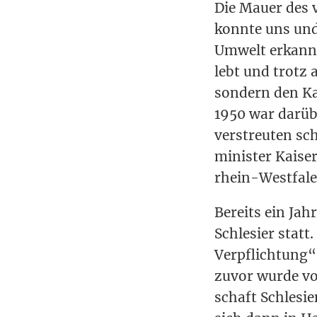
Die Mau­er des 
konn­te uns und 
Umwelt erkann­t
lebt und trotz al
son­dern den K
1950 war dar­über
ver­streu­ten sch
mi­nis­ter Kai­s
rhein-West­fa­l
Bereits ein Jahr
Schle­si­er statt
Ver­pflich­tung
zuvor wur­de vo
schaft Schle­si­