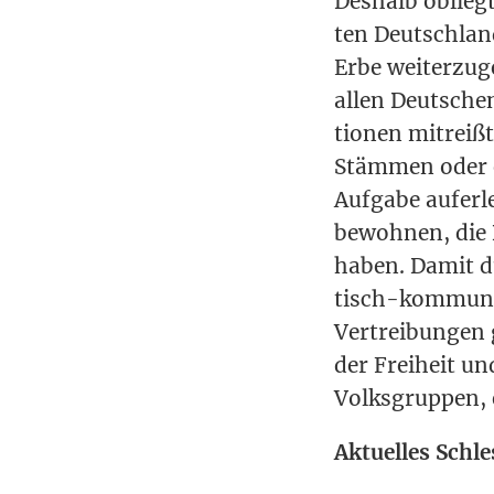
Des­halb oblieg
ten Deutsch­land
Erbe wei­ter­zu­
allen Deut­schen
tio­nen mit­reiß
Stäm­men oder e
Auf­ga­be auf­er
bewoh­nen, die B
haben. Damit durc
tisch-kom­mu­ni
Ver­trei­bun­gen
der Frei­heit u
Volks­grup­pen,
Aktu­el­les Schl