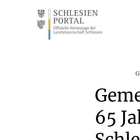
G
Geme
65 J
Schle