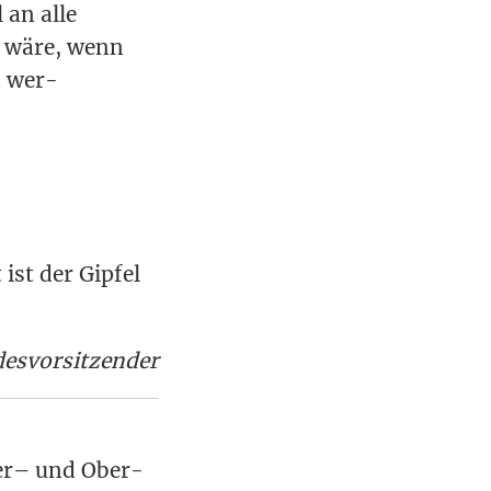
 an alle
ht wäre, wenn
n wer­
ist der Gip­fel
desvorsitzender
­der– und Ober­