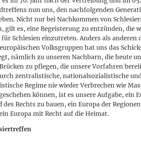
t es im 70. Jahr nach der Ver­trei­bung und im 65
­tref­fens nun uns, den nach­fol­gen­den Gene­ra­ti
ge­ben. Nicht nur bei Nach­kom­men von Schle­si­er
, gilt es, eine Begeis­te­rung zu ent­zün­den, die w
t für Schle­si­en ein­zu­tre­ten. Anders als ande­ren
uro­päi­schen Volks­grup­pen hat uns das Schick­sa
­legt, näm­lich zu unse­ren Nach­barn, die heu­te u
rü­cken zu pfle­gen, die unse­re Vor­fah­ren berei
h zen­tra­lis­ti­sche, natio­nal­so­zia­lis­ti­sche un
s­ti­sche Regime nie wie­der Ver­bre­chen wie Ma
 gesche­hen kön­nen, ist es unse­re Auf­ga­be, ein E
nd des Rechts zu bau­en, ein Euro­pa der Regio­ne
 ein Euro­pa mit Recht auf die Heimat.
esiertreffen