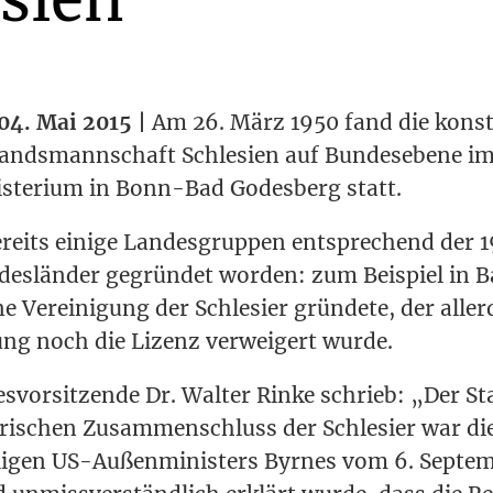
 04. Mai 2015 |
Am 26. März 1950 fand die kon­sti­t
ands­mann­schaft Schle­si­en auf Bun­des­ebe­ne i
is­te­ri­um in Bonn-Bad Godes­berg statt.
eits eini­ge Lan­des­grup­pen ent­spre­chend der
des­län­der gegrün­det wor­den: zum Bei­spiel in B
e Ver­ei­ni­gung der Schle­si­er grün­de­te, der alle
­tung noch die Lizenz ver­wei­gert wurde.
es­vor­sit­zen­de Dr. Wal­ter Rin­ke schrieb: „Der S
o­ri­schen Zusam­men­schluss der Schle­si­er war d
i­gen US-Außen­mi­nis­ters Byr­nes vom 6. Sep­tem