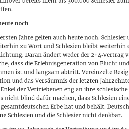
n­no­ver bereits mehr als 300.000 Schle­si­er zum 
ffen.
heu­te noch
ers­ten Jah­re gel­ten auch heu­te noch. Schle­si­er 
­ter­hin zu Wort und Schle­si­en bleibt wei­ter­hi
flich­tung. Dar­an ändert weder der 2+4‑Vertrag 
che, dass die Erleb­nis­ge­ne­ra­ti­on von Flucht und
­men ist und lang­sam abtritt. Ver­ein­zel­te Resi­g
a­ti­on und das Ver­säum­nis der letz­ten Jahr­zehn­
Enkel der Ver­trie­be­nen eng an ihre schle­si­sche 
ns nicht blind dafür machen, dass Schle­si­en ein
 gesamt­deut­schen Erbe hat und behält. Deutsch
e Schle­si­en und die Schle­si­er nicht denkbar.