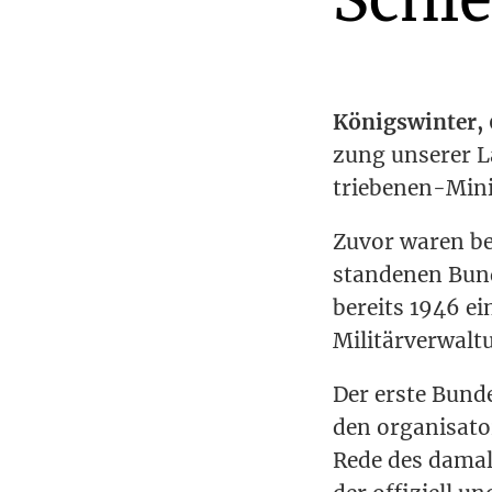
Königs­win­ter,
zung unse­rer L
trie­be­nen-Min
Zuvor waren ber
stan­de­nen Bun­
bereits 1946 ein
Mili­tär­ver­wal
Der ers­te Bun­d
den orga­ni­sa­t
Rede des dama­l