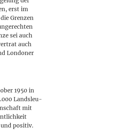
ege­lung der
en, erst im
n die Gren­zen
nge­rech­ten
­ze sei auch
ver­trat auch
und Lon­do­ner
o­ber 1950 in
50.000 Lands­leu­
nn­schaft mit
t­lich­keit
und posi­tiv.