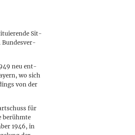
u­ie­ren­de Sit­
m Bun­des­ver­
 1949 neu ent­
ay­ern, wo sich
r­dings von der
tart­schuss für
ie berühm­te
­ber 1946, in