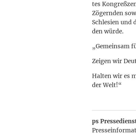
tes Kon­greß­zen
Zögern­den sowi
Schle­si­en und 
den würde.
„Gemein­sam fü
Zei­gen wir Deut
Hal­ten wir es m
der Welt!“
ps Pres­se­diens
Pres­se­in­for­