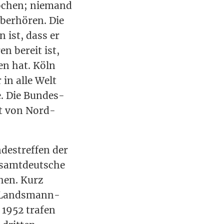
o­chen; nie­mand
ber­hö­ren. Die
n ist, dass er
ren bereit ist,
en hat. Köln
r in alle Welt
ke. Die Bun­des­
ent von Nord­
des­tref­fen der
gesamt­deut­sche
chen. Kurz
e Lands­mann­
 1952 tra­fen