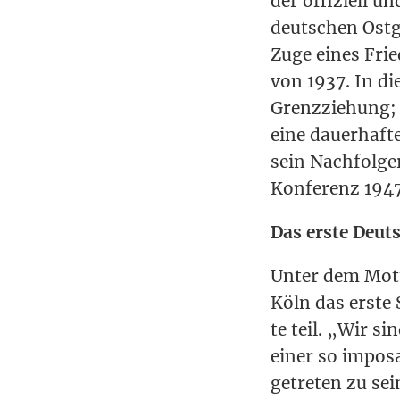
der offi­zi­ell 
deut­schen Ost­
Zuge eines Frie­
von 1937. In di
Grenz­zie­hung;
eine dau­er­haf­
sein Nach­fol­ge
Kon­fe­renz 194
Das ers­te Deuts
Unter dem Mot­t
Köln das ers­te 
te teil. „Wir si
einer so impo­sa
getre­ten zu se