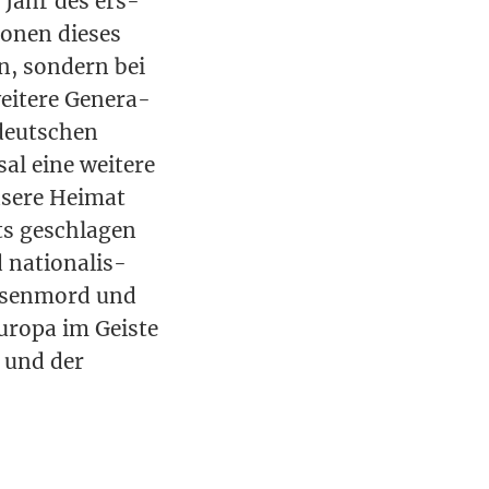
. Jahr des ers­
o­nen die­ses
n, son­dern bei
ei­te­re Gene­ra­
 deut­schen
l eine wei­te­re
nse­re Hei­mat
ts geschla­gen
d natio­na­lis­
s­sen­mord und
uro­pa im Geis­te
n und der