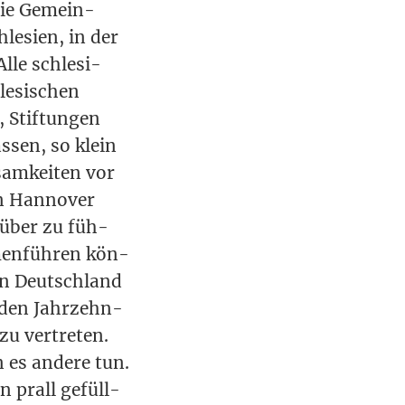
, die Gemein­
le­si­en, in der
lle schle­si­
le­si­schen
, Stif­tun­gen
s­sen, so klein
sam­kei­ten vor
in Han­no­ver
r­über zu füh­
men­füh­ren kön­
 in Deutsch­land
­den Jahr­zehn­
zu ver­tre­ten.
 es ande­re tun.
n prall gefüll­