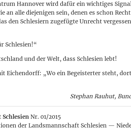
­trum Han­no­ver wird dafür ein wich­ti­ges Signal
e an alle die­je­ni­gen sein, denen es schon Rec
das den Schle­si­ern zuge­füg­te Unrecht ver­ges­se
r Schlesien!“
sch­land und der Welt, dass Schle­si­en lebt!
it Eichen­dorff: „Wo ein Begeis­ter­ter steht, dort 
Ste­phan Rau­hut, Bun
t Schle­sien
Nr. 01/2015
ma­tio­nen der Lands­mann­schaft Schle­sien — Nie