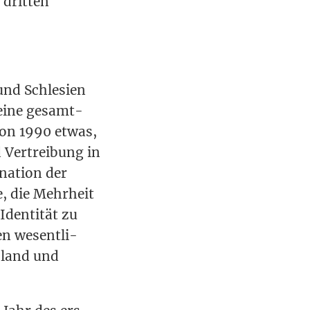
drit­ten
und Schle­si­en
n eine gesamt­
von 1990 etwas,
 Ver­trei­bung in
na­ti­on der
te, die Mehr­heit
Iden­ti­tät zu
en wesent­li­
­land und