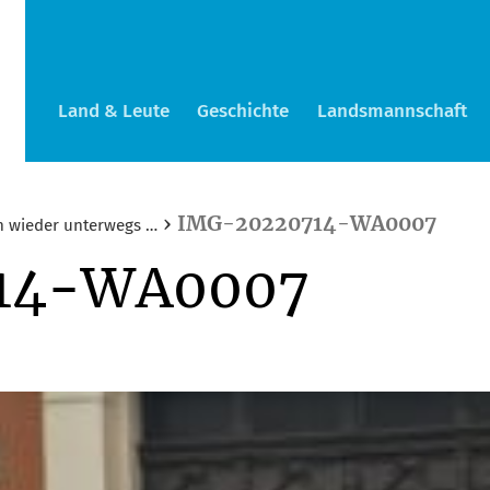
Land & Leute
Geschichte
Landsmannschaft
›
IMG-20220714-WA0007
h wieder unterwegs …
14-WA0007