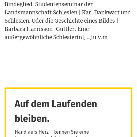
Bin­de­glied. Stu­den­ten­se­mi­nar der
Lands­mann­schaft Schle­si­en | Karl Dank­wart und
Schle­si­en. Oder die Geschich­te eines Bil­des |
Bar­ba­ra Har­ris­son-Gütt­ler. Eine
außer­ge­wöhn­li­che Schle­sie­rin […] u.v.m
Auf dem Laufenden
bleiben.
Hand aufs Herz – kennen Sie eine