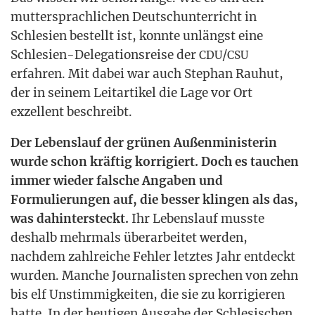
mut­ter­sprach­li­chen Deutsch­un­ter­richt in
Schle­si­en bestellt ist, konn­te unlängst eine
Schle­si­en-Dele­ga­ti­ons­rei­se der
/
CDU
CSU
erfah­ren. Mit dabei war auch Ste­phan Rau­hut,
der in sei­nem Leit­ar­ti­kel die Lage vor Ort
exzel­lent beschreibt.
Der Lebens­lauf der grü­nen Außen­mi­nis­te­rin
wur­de schon kräf­tig kor­ri­giert. Doch es tau­chen
immer wie­der fal­sche Anga­ben und
For­mu­lie­run­gen auf, die bes­ser klin­gen als das,
was dahin­ter­steckt.
Ihr Lebens­lauf muss­te
des­halb mehr­mals über­ar­bei­tet wer­den,
nach­dem zahl­rei­che Feh­ler letz­tes Jahr ent­deckt
wur­den. Man­che Jour­na­lis­ten spre­chen von zehn
bis elf Unstim­mig­kei­ten, die sie zu kor­ri­gie­ren
hat­te. In der heu­ti­gen Aus­ga­be der Schle­si­schen