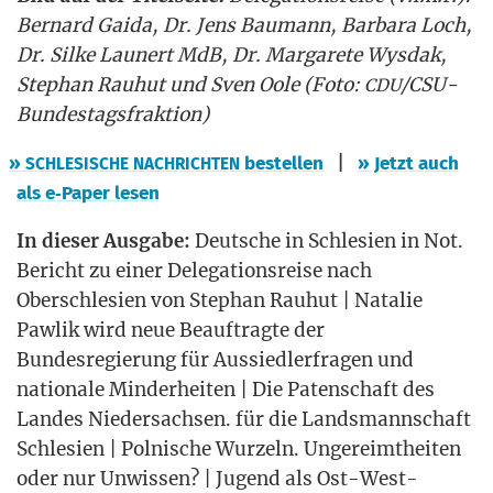
Ber­nard Gai­da, Dr. Jens Bau­mann, Bar­ba­ra Loch,
Dr. Sil­ke Lau­nert MdB, Dr. Mar­ga­re­te Wys­dak,
Ste­phan Rau­hut und Sven Oole (Foto:
/C­SU-
CDU
Bun­des­tags­frak­ti­on)
|
»
bestel­len
» Jetzt auch
SCHLESISCHE
NACHRICHTEN
als e‑Paper lesen
In die­ser Aus­ga­be:
Deut­sche in Schle­si­en in Not.
Bericht zu einer Dele­ga­ti­ons­rei­se nach
Ober­schle­si­en von Ste­phan Rau­hut | Nata­lie
Paw­lik wird neue Beauf­trag­te der
Bun­des­re­gie­rung für Aus­sied­ler­fra­gen und
natio­na­le Min­der­hei­ten | Die Paten­schaft des
Lan­des Nie­der­sach­sen. für die Lands­mann­schaft
Schle­si­en | Pol­ni­sche Wur­zeln. Unge­reimt­hei­ten
oder nur Unwis­sen? | Jugend als Ost-West-