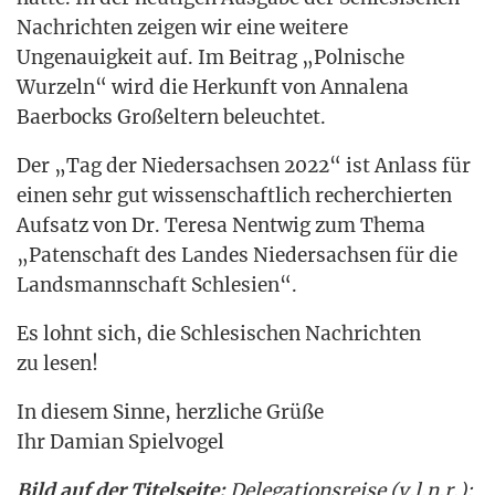
Nach­rich­ten zei­gen wir eine wei­te­re
Unge­nau­ig­keit auf. Im Bei­trag „Pol­ni­sche
Wur­zeln“ wird die Her­kunft von Anna­le­na
Baer­bocks Groß­el­tern beleuchtet.
Der „Tag der Nie­der­sach­sen 2022“ ist Anlass für
einen sehr gut wis­sen­schaft­lich recher­chier­ten
Auf­satz von Dr. Tere­sa Nent­wig zum The­ma
„Paten­schaft des Lan­des Nie­der­sach­sen für die
Lands­mann­schaft Schlesien“.
Es lohnt sich, die Schle­si­schen Nach­rich­ten
zu lesen!
In die­sem Sin­ne, herz­li­che Grü­ße
Ihr Dami­an Spielvogel
Bild auf der Titel­sei­te:
Dele­ga­ti­ons­rei­se (v.l.n.r.):