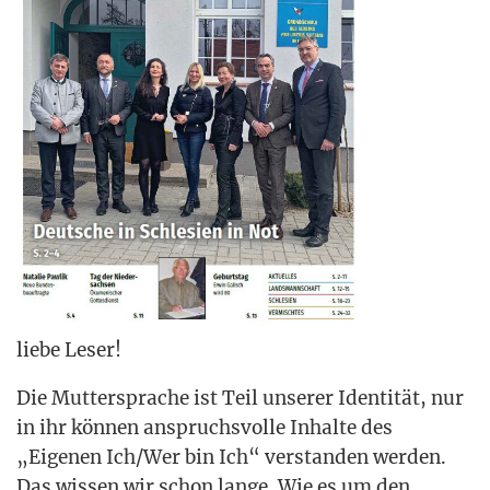
lie­be Leser!
Die Mut­ter­spra­che ist Teil unse­rer Iden­ti­tät, nur
in ihr kön­nen anspruchs­vol­le Inhal­te des
„Eige­nen Ich/Wer bin Ich“ ver­stan­den wer­den.
Das wis­sen wir schon lan­ge. Wie es um den