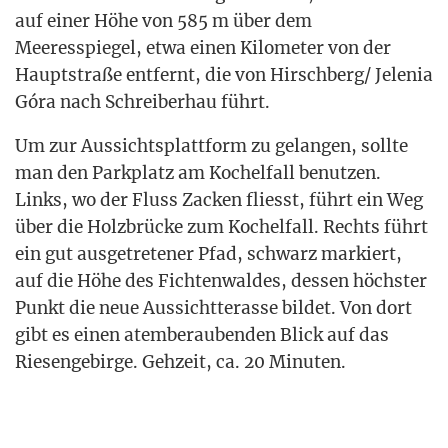
auf einer Höhe von 585 m über dem
Mee­res­spie­gel, etwa einen Kilo­me­ter von der
Haupt­stra­ße ent­fernt, die von Hirschberg/ Jele­nia
Góra nach Schrei­ber­hau führt.
Um zur Aus­sichts­platt­form zu gelan­gen, soll­te
man den Park­platz am Kochel­fall benut­zen.
Links, wo der Fluss Zacken fliesst, führt ein Weg
über die Holz­brü­cke zum Kochel­fall. Rechts führt
ein gut aus­ge­tre­te­ner Pfad, schwarz mar­kiert,
auf die Höhe des Fich­ten­wal­des, des­sen höchs­ter
Punkt die neue Aus­sicht­ter­as­se bil­det. Von dort
gibt es einen atem­be­rau­ben­den Blick auf das
Rie­sen­ge­bir­ge. Geh­zeit, ca. 20 Minuten.