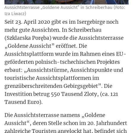
Aus­sichts­ter­ras­se „Gol­de­ne Aus­sicht” in Schrei­ber­hau (Foto:
Iza Liwacz)
Seit 23. April 2020 gibt es im Iser­ge­bir­ge noch
mehr gute Aus­sich­ten. In Schrei­ber­hau
(Szklars­ka Porę­ba) wur­de die Aus­sichts­ter­ras­se
„Gol­de­ne Aus­sicht” eröff­net. Die
Aus­sichts­platt­form wur­de im Rah­men eines EU-
geför­der­ten pol­nisch-tsche­chi­schen Pro­jek­tes
erbaut: „Aus­sichts­tür­me, Aus­sichts­punk­te und
tou­ris­ti­sche Aus­sichts­platt­for­men im
grenz­über­schrei­ten­den Gebirgs­ge­biet”. Die
Inves­ti­ti­on betrug 550 Tau­send Zlo­ty, (ca. 121
Tau­send Euro).
Die Aus­sichts­ter­ras­se namens „Gol­de­ne
Aus­sicht“, deren Stel­le schon im 20. Jahr­hun­dert
zahl­rei­che Tou­ris­ten ange­lockt hat, befin­det sich