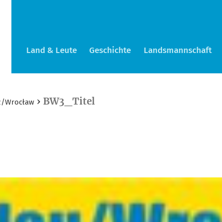
Land & Leute
Geschichte
Landsmannschaft
›
BW3_Titel
32/Wrocław