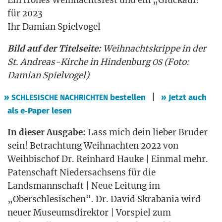
Ein fro­hes Weih­nachts­fest und ein „Glück­auf!“
für 2023
Ihr Dami­an Spielvogel
Bild auf der Titel­sei­te:
Weih­nachts­krip­pe in der
St. Andre­as-Kir­che in Hin­den­burg
(Foto:
OS
Dami­an Spielvogel)
|
»
bestel­len
» Jetzt auch
SCHLESISCHE
NACHRICHTEN
als e‑Paper lesen
In die­ser Aus­ga­be:
Lass mich dein lie­ber Bru­der
sein! Betrach­tung Weih­nach­ten 2022 von
Weih­bi­schof Dr. Rein­hard Hau­ke | Ein­mal mehr.
Paten­schaft Nie­der­sach­sens für die
Lands­mann­schaft | Neue Lei­tung im
„Ober­schle­si­schen“. Dr. David Skra­ba­nia wird
neu­er Muse­ums­di­rek­tor | Vor­spiel zum