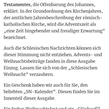
Tes­ta­men­tes
, die Offen­ba­rung des Johan­nes,
erklärt. In der Grund­ord­nung des Kir­chen­jah­res,
der amt­li­chen Jah­res­be­schrei­bung der römisch-
katho­li­schen Kir­che, wird die Advents­zeit als
„eine Zeit hin­ge­ben­der und freu­di­ger Erwar­tung“
bezeichnet.
Auch die Schle­si­schen Nach­rich­ten kön­nen sich
die­ser Stim­mung nicht ent­zie­hen. Advents- und
Weih­nachts­bei­trä­ge fan­den in die­se Aus­ga­be
Ein­zug. Las­sen Sie sich von der „Schle­si­schen
Weih­nacht“ verzaubern.
Ein Geschenk haben wir auch für Sie, den
belieb­ten „SN-Kalen­der“. Die­sen fin­den Sie im
Innen­teil die­ser Ausgabe.