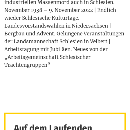
indus­tri­el­len Mas­sen­mord auch in Schle­si­en.
Novem­ber 1938 – 9. Novem­ber 2022 | End­lich
wie­der Schle­si­sche Kul­tur­ta­ge.
Lan­des­vor­stands­wah­len in Nie­der­sach­sen |
Berg­bau und Advent. Gelun­ge­ne Ver­an­stal­tun­gen
der Lands­mann­schaft Schle­si­en in Vel­bert |
Arbeits­ta­gung mit Jubi­lä­en. Neu­es von der
„Arbeits­ge­mein­schaft Schle­si­scher
Trachtengruppen“
Auf dem Laufenden