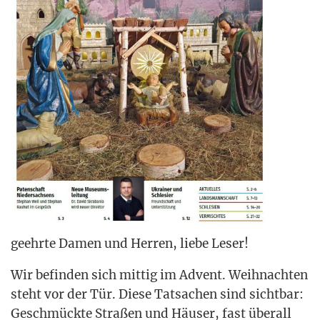
geehr­te Damen und Her­ren, lie­be Leser!
Wir befin­den sich mit­tig im Advent. Weih­nach­ten
steht vor der Tür. Die­se Tat­sa­chen sind sicht­bar:
Geschmück­te Stra­ßen und Häu­ser, fast über­all