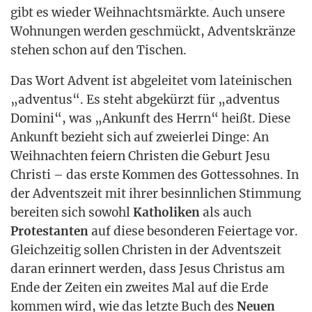
gibt es wie­der Weih­nachts­märk­te. Auch unse­re
Woh­nun­gen wer­den geschmückt, Advents­krän­ze
ste­hen schon auf den Tischen.
Das Wort Advent ist abge­lei­tet vom latei­ni­schen
„adven­tus“. Es steht abge­kürzt für „adven­tus
Domi­ni“, was „Ankunft des Herrn“ heißt. Die­se
Ankunft bezieht sich auf zwei­er­lei Din­ge: An
Weih­nach­ten fei­ern Chris­ten die Geburt Jesu
Chris­ti – das ers­te Kom­men des Got­tes­soh­nes. In
der Advents­zeit mit ihrer besinn­li­chen Stim­mung
berei­ten sich sowohl
Katho­li­ken
als auch
Pro­tes­tan­ten
auf die­se beson­de­ren Fei­er­ta­ge vor.
Gleich­zei­tig sol­len Chris­ten in der Advents­zeit
dar­an erin­nert wer­den, dass Jesus Chris­tus am
Ende der Zei­ten ein zwei­tes Mal auf die Erde
kom­men wird, wie das letz­te Buch des
Neu­en