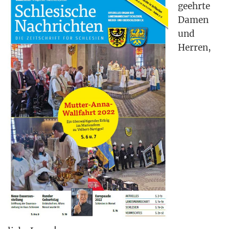
geehr­te
Damen
und
Her­ren,