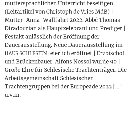
mut­ter­sprach­li­chen Unter­richt besei­ti­gen
(Leit­ar­ti­kel von Chris­toph de Vries MdB) |
Mut­ter-Anna-Wall­fahrt 2022. Abbé Tho­mas
Dira­dou­ri­an als Haupt­ze­le­brant und Pre­di­ger |
Fest­akt anläss­lich der Eröff­nung der
Dau­er­aus­stel­lung. Neue Dau­er­aus­stel­lung im
fei­er­lich eröff­net | Erz­bi­schof
HAUS
SCHLESIEN
und Brü­cken­bau­er. Alfons Nos­sol wur­de 90 |
Gro­ße Ehre für Schle­si­sche Trach­ten­trä­ger. Die
Arbeits­ge­mein­schaft Schle­si­scher
Trach­ten­grup­pen bei der Euro­pea­de 2022 […]
u.v.m.