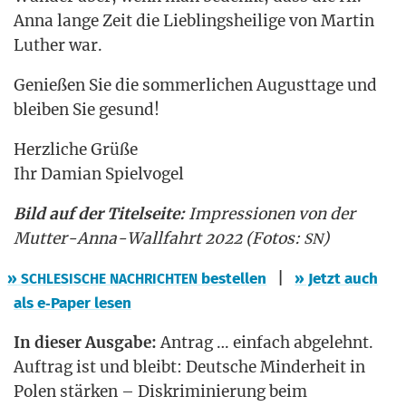
Anna lan­ge Zeit die Lieb­lings­hei­li­ge von Mar­tin
Luther war.
Genie­ßen Sie die som­mer­li­chen August­ta­ge und
blei­ben Sie gesund!
Herz­li­che Grü­ße
Ihr Dami­an Spielvogel
Bild auf der Titel­sei­te:
Impres­sio­nen von der
Mut­ter-Anna-Wall­fahrt 2022 (Fotos:
)
SN
|
»
bestel­len
» Jetzt auch
SCHLESISCHE
NACHRICHTEN
als e‑Paper lesen
In die­ser Aus­ga­be:
Antrag … ein­fach abge­lehnt.
Auf­trag ist und bleibt: Deut­sche Min­der­heit in
Polen stär­ken – Dis­kri­mi­nie­rung beim