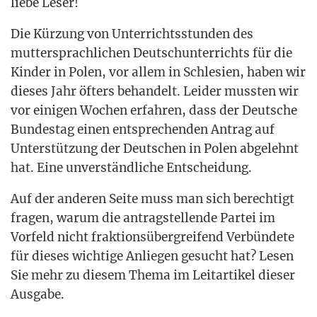
lie­be Leser!
Die Kür­zung von Unter­richts­stun­den des
mut­ter­sprach­li­chen Deutsch­un­ter­richts für die
Kin­der in Polen, vor allem in Schle­si­en, haben wir
die­ses Jahr öfters behan­delt. Lei­der muss­ten wir
vor eini­gen Wochen erfah­ren, dass der Deut­sche
Bun­des­tag einen ent­spre­chen­den Antrag auf
Unter­stüt­zung der Deut­schen in Polen abge­lehnt
hat. Eine unver­ständ­li­che Entscheidung.
Auf der ande­ren Sei­te muss man sich berech­tigt
fra­gen, war­um die antrag­stel­len­de Par­tei im
Vor­feld nicht frak­ti­ons­über­grei­fend Ver­bün­de­te
für die­ses wich­ti­ge Anlie­gen gesucht hat? Lesen
Sie mehr zu die­sem The­ma im Leit­ar­ti­kel die­ser
Ausgabe.