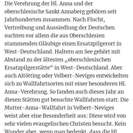
Die Ver­eh­rung der Hl. Anna und der
ober­schle­si­sche Sankt Anna­berg gehö­ren seit
Jahr­hun­der­ten zusam­men. Nach Flucht,
Ver­trei­bung und Aus­sied­lung der Deut­schen
such­ten vor allem die aus Ober­schle­si­en
stam­men­den Gläu­bi­ge einen Ersatz­pil­ger­ort in
West-Deutsch­land. Hal­tern am See gehört mit
Abstand zu der ältes­ten „ober­schle­si­schen
Ersatz­pil­ger­stät­te“ in West-Deutsch­land. Aber
auch Alt­öt­ting oder Vel­bert-Nevi­ges ent­wi­ckel­ten
sich zu Wall­fahrts­or­ten mit einer beson­de­ren Hl.
Anna-Ver­eh­rung. So fan­den auch die­ses Jahr an
die­sen Stät­ten gut besuch­te Wall­fahr­ten statt. Die
Mut­ter-Anna-Wall­fahrt in Vel­bert-Nevi­ges
weist aber eine Beson­der­heit aus: Die­se wird von
sehr vie­len evan­ge­li­schen Chris­ten besucht. Kein
Wun­der aber, wenn man bedenkt, dass die Hl.